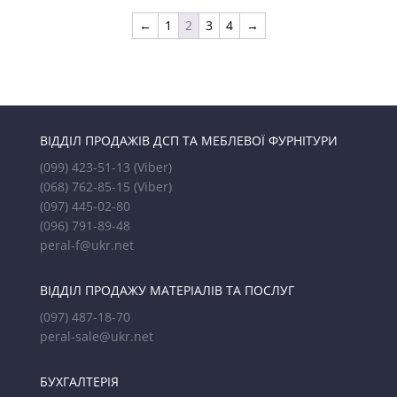
←
1
2
3
4
→
ВІДДІЛ ПРОДАЖІВ ДСП ТА МЕБЛЕВОЇ ФУРНІТУРИ
(099) 423-51-13
(Viber)
(068) 762-85-15
(Viber)
(097) 445-02-80
(096) 791-89-48
peral-f@ukr.net
ВІДДІЛ ПРОДАЖУ МАТЕРІАЛІВ ТА ПОСЛУГ
(097) 487-18-70
peral-sale@ukr.net
БУХГАЛТЕРІЯ