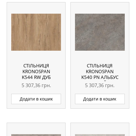
СТІЛЬНИЦЯ
СТІЛЬНИЦЯ
KRONOSPAN
KRONOSPAN
K544 RW ДУБ
K540 PN АЛЬБУС
СІЛЬВЕРДЖЕК
СІРИЙ
5 307,36
грн.
5 307,36
грн.
ГОРІХОВИЙ
ВОЛОГОСТІЙКА
ВОЛОГОСТІЙКА
4100X635X38 ММ
Додати в кошик
Додати в кошик
4100X635X38 ММ