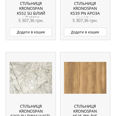
СТІЛЬНИЦЯ
СТІЛЬНИЦЯ
KRONOSPAN
KRONOSPAN
K552 SU БІЛИЙ
K539 PN АРОЗА
АЙСБЕРГ
КАМ’ЯНА
5 307,36
грн.
5 307,36
грн.
МАРМУРОВИЙ
4100X600X38 ММ
4100X600X38 ММ
ВОЛОГОСТІЙКА
Додати в кошик
Додати в кошик
ВОЛОГОСТІЙКА
СТІЛЬНИЦЯ
СТІЛЬНИЦЯ
KRONOSPAN
KRONOSPAN