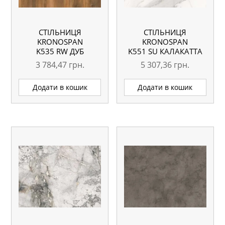
СТІЛЬНИЦЯ
СТІЛЬНИЦЯ
KRONOSPAN
KRONOSPAN
K535 RW ДУБ
K551 SU КАЛАКАТТА
БАРАККО
ОЛІМПУС
3 784,47
грн.
5 307,36
грн.
БУРШТИНОВИЙ
4100X600X38 ММ
4100X600X38 ММ
ВОЛОГОСТІЙКА
Додати в кошик
Додати в кошик
ВОЛОГОСТІЙКА