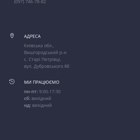
(097) 746-78-82

АДРЕСА
Київська обл.,
Вишгородський р-н
с. Старі Петрівці,
вул. Дубровського 8б

МИ ПРАЦЮЄМО
пн-пт:
9:00-17:30
сб:
вихідний
нд:
вихідний