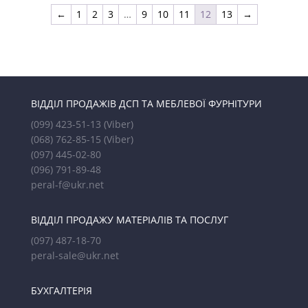
←
1
2
3
…
9
10
11
12
13
→
ВІДДІЛ ПРОДАЖІВ ДСП ТА МЕБЛЕВОЇ ФУРНІТУРИ
(099) 423-51-13
(Viber)
(068) 762-85-15
(Viber)
(097) 445-02-80
(096) 791-89-48
peral-f@ukr.net
ВІДДІЛ ПРОДАЖУ МАТЕРІАЛІВ ТА ПОСЛУГ
(097) 487-18-70
peral-sale@ukr.net
БУХГАЛТЕРІЯ