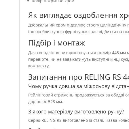
колір покриття: хром.
Як виглядає оздоблення х
Дзеркальний хром підсилює строгу циліндричну ге
іншою блискучою фурнітурою, але відбитки на нь
Підбір і монтаж
Для свердління використовується розмір 448 мм м
перевірте, чи не заважатимуть виступні кінці сус
комплекту.
Запитання про RELING RS 4
Чому ручка довша за міжосьову відста
Рейлінговий стрижень продовжується за обидві о
дорівнює 528 мм.
З якого матеріалу виготовлено ручку?
Серію RELING RS виготовлено зі сталі. Назва коль