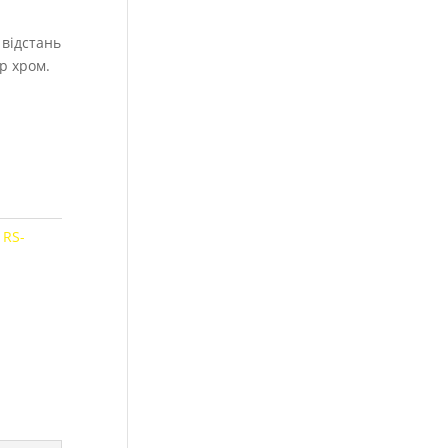
 відстань
ір хром.
:
RS-