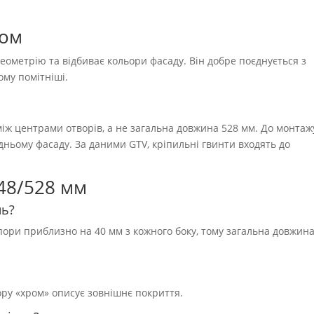
ром
ометрію та відбиває кольори фасаду. Він добре поєднується з
ому помітніші.
іж центрами отворів, а не загальна довжина 528 мм. До монтаж
ідньому фасаду. За даними GTV, кріпильні гвинти входять до
48/528 мм
нь?
пори приблизно на 40 мм з кожного боку, тому загальна довжин
ору «хром» описує зовнішнє покриття.