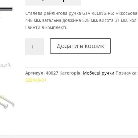
Сталева рейлінгова ручка GTV RELING RS: міжосьова
448 мм, загальна довжина 528 мм, висота 31 мм, кол
Гвинти в комплекті.
Ручка
Додати в кошик
рейлінгова
GTV
RELING
RS,
Артикул:
40027
Категорія:
Меблеві ручки
Позначка
448
528448-01
мм
хром
кількість