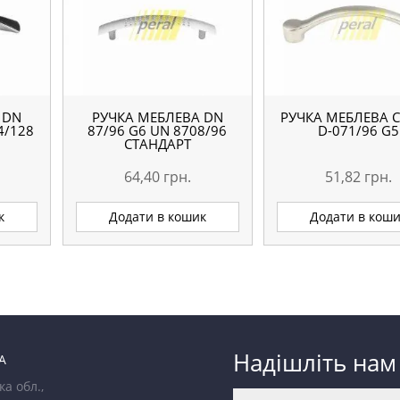
 DN
РУЧКА МЕБЛЕВА DN
РУЧКА МЕБЛЕВА С
4/128
87/96 G6 UN 8708/96
D-071/96 G5
СТАНДАРТ
64,40
грн.
51,82
грн.
к
Додати в кошик
Додати в кош
Надішліть нам
А
ка обл.,