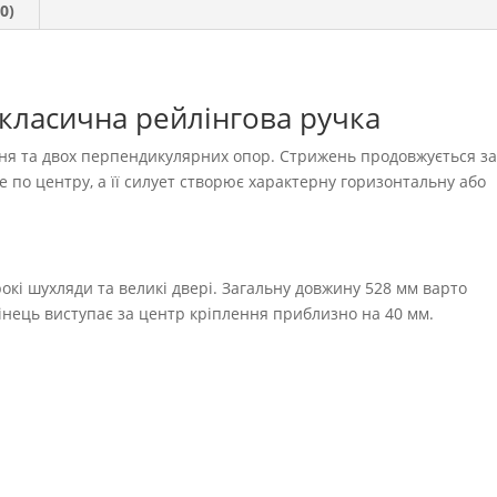
0)
 класична рейлінгова ручка
жня та двох перпендикулярних опор. Стрижень продовжується з
е по центру, а її силует створює характерну горизонтальну або
окі шухляди та великі двері. Загальну довжину 528 мм варто
інець виступає за центр кріплення приблизно на 40 мм.