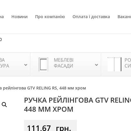
на
Новини
Про компанію
Оплата і доставка
Ваканс
0
ВА
МЕБЛЕВІ
РО
ТУРА
ФАСАДИ
СИ
а рейлінгова GTV RELING RS, 448 мм хром
РУЧКА РЕЙЛІНГОВА GTV RELING
448 ММ ХРОМ
111,67
грн.