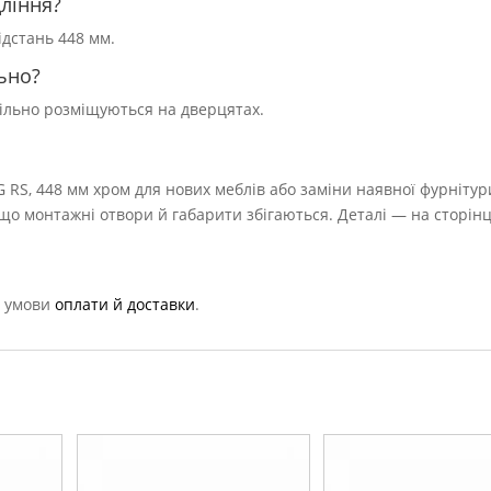
ління?
ідстань 448 мм.
ьно?
 вільно розміщуються на дверцятах.
 RS, 448 мм хром для нових меблів або заміни наявної фурнітур
 монтажні отвори й габарити збігаються. Деталі — на сторінц
 умови
оплати й доставки
.