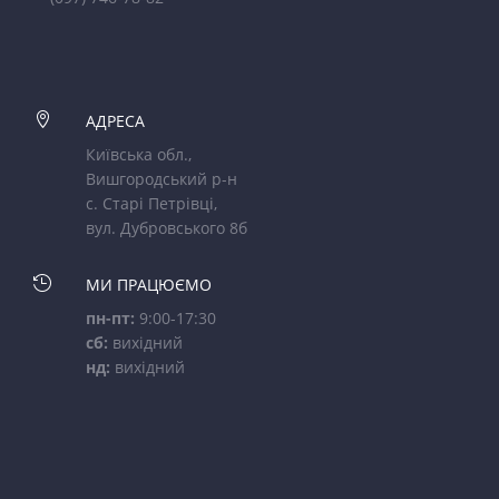

АДРЕСА
Київська обл.,
Вишгородський р-н
с. Старі Петрівці,
вул. Дубровського 8б

МИ ПРАЦЮЄМО
пн-пт:
9:00-17:30
сб:
вихідний
нд:
вихідний