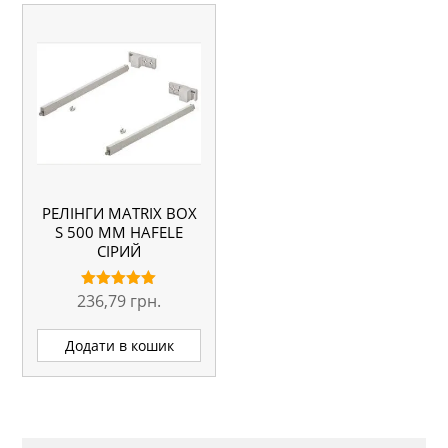
РЕЛІНГИ MATRIX BOX
S 500 ММ HAFELE
СІРИЙ
236,79
грн.
Оцінено в
5.00
з 5
Додати в кошик