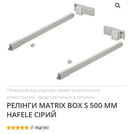
РЕЛІНГИ MATRIX BOX S 500 ММ
HAFELE СІРИЙ
(
1
відгук)
Рейтинг
1