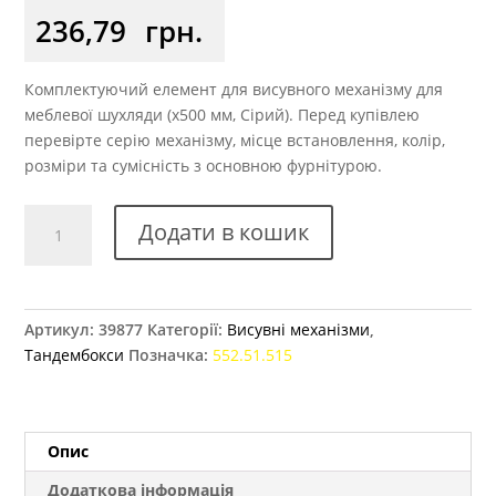
5.00
з 5 на
236,79
грн.
основі
опитування
покупця
Комплектуючий елемент для висувного механізму для
меблевої шухляди (x500 мм, Сірий). Перед купівлею
перевірте серію механізму, місце встановлення, колір,
розміри та сумісність з основною фурнітурою.
Релінги
Додати в кошик
Matrix
Box
S
500
Артикул:
39877
Категорії:
Висувні механізми
,
мм
Тандембокси
Позначка:
552.51.515
Hafele
сірий
кількість
Опис
Додаткова інформація