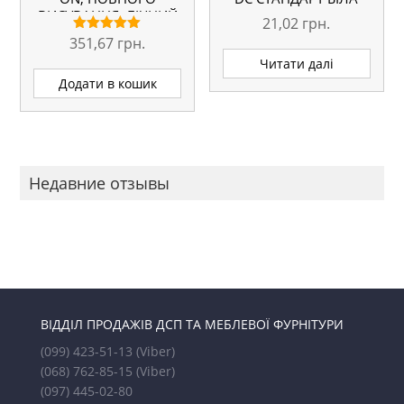
ВИСУВАННЯ, БІЧНИЙ
21,02
грн.
МОНТАЖ
351,67
грн.
Оцінено в
5.00
Читати далі
з 5
Додати в кошик
Недавние отзывы
ВІДДІЛ ПРОДАЖІВ ДСП ТА МЕБЛЕВОЇ ФУРНІТУРИ
(099) 423-51-13
(Viber)
(068) 762-85-15
(Viber)
(097) 445-02-80