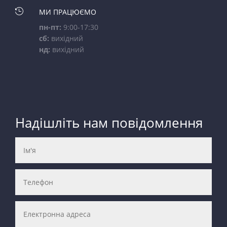

МИ ПРАЦЮЄМО
пн-пт:
9:00-17:30
сб:
вихідний
нд:
вихідний
Надішліть нам повідомлення