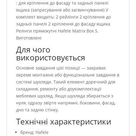
: для кріплення до фасаду та задньої панелі
ящика (запресування або загвинчування) У
комплект входить: 2 рейлінги 2 кріплення до
задньої панелі 2 кріплення до фасаду ящика
Релінги прямокутні Hafele Matrix Box S.
Виготовлені
Для чого
використовується
Основне завдання цієї позиції — закриває
окреме монтажне або функціональне завдання в
системі шухляди. Такий елемент доречний для
складання, ремонту або доукомплектації
меблевих шухляд. Якщо шухляда збирається з
нуля, одразу звірте напрямні, боковини, фасад,
дно та задню стінку.
Технічні характеристики
бренд: Hafele