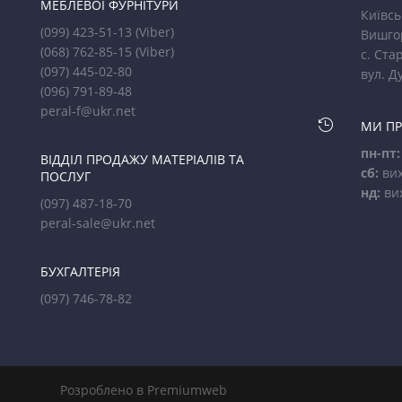
МЕБЛЕВОЇ ФУРНІТУРИ
Київсь
(099) 423-51-13
(Viber)
Вишго
(068) 762-85-15
(Viber)
с. Стар
(097) 445-02-80
вул. Д
(096) 791-89-48
peral-f@ukr.net

МИ П
пн-пт:
ВІДДІЛ ПРОДАЖУ МАТЕРІАЛІВ ТА
сб:
вих
ПОСЛУГ
нд:
ви
(097) 487-18-70
peral-sale@ukr.net
БУХГАЛТЕРІЯ
(097) 746-78-82
Розроблено в Premiumweb