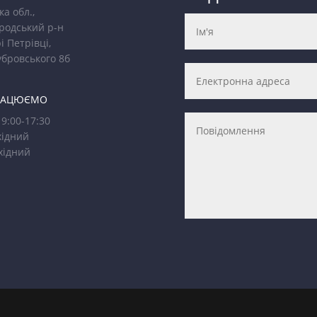
ка обл.,
родський р-н
і Петрівці,
убровського 8б
РАЦЮЄМО
9:00-17:30
ідний
хідний