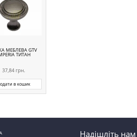
КА МЕБЛЕВА GTV
MPERIA ТИТАН
37,84
грн.
одати в кошик
Надішліть нам
А