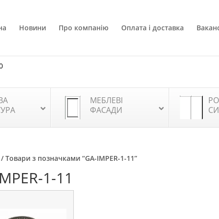
на
Новини
Про компанію
Оплата і доставка
Ваканс
0
ВА
МЕБЛЕВІ
РО
ТУРА
ФАСАДИ
СИ
/ Товари з позначками “GA-IMPER-1-11”
IMPER-1-11