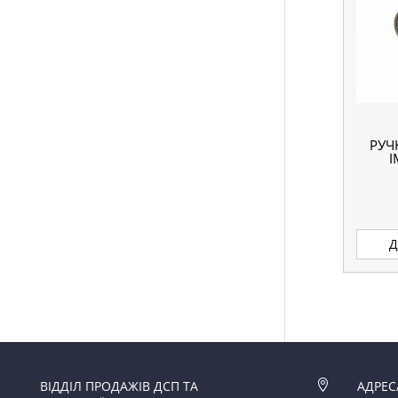
РУЧ
I
Д
ВІДДІЛ ПРОДАЖІВ ДСП ТА

АДРЕС