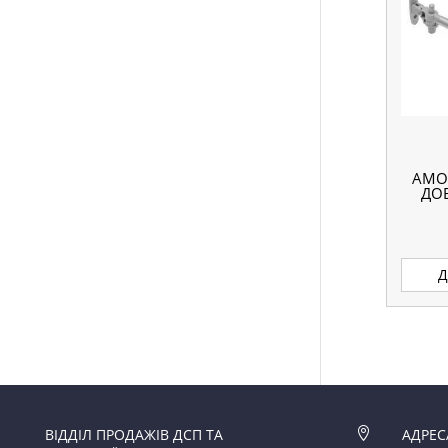
АМОР
ДО
Д
ВІДДІЛ ПРОДАЖІВ ДСП ТА

АДРЕС