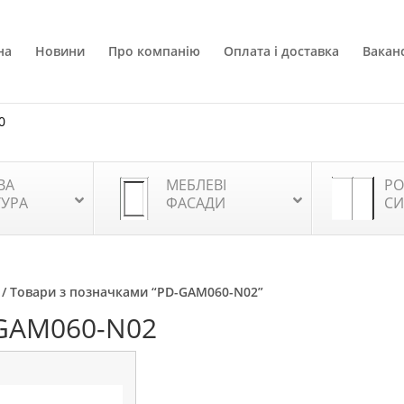
на
Новини
Про компанію
Оплата і доставка
Ваканс
0
ВА
МЕБЛЕВІ
РО
ТУРА
ФАСАДИ
СИ
/ Товари з позначками “PD-GAM060-N02”
GAM060-N02