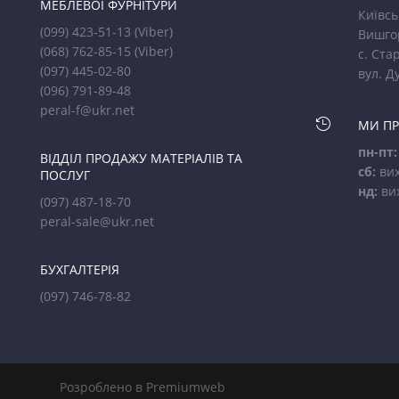
МЕБЛЕВОЇ ФУРНІТУРИ
Київсь
(099) 423-51-13
(Viber)
Вишго
(068) 762-85-15
(Viber)
с. Стар
(097) 445-02-80
вул. Д
(096) 791-89-48
peral-f@ukr.net

МИ П
пн-пт:
ВІДДІЛ ПРОДАЖУ МАТЕРІАЛІВ ТА
сб:
вих
ПОСЛУГ
нд:
ви
(097) 487-18-70
peral-sale@ukr.net
БУХГАЛТЕРІЯ
(097) 746-78-82
Розроблено в Premiumweb