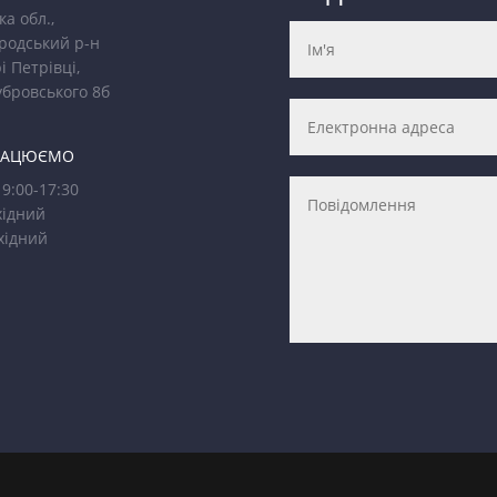
ка обл.,
родський р-н
і Петрівці,
убровського 8б
РАЦЮЄМО
9:00-17:30
ідний
хідний