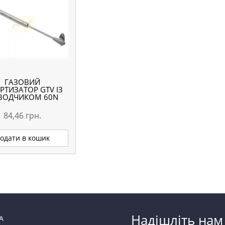
ГАЗОВИЙ
ТИЗАТОР GTV ІЗ
ВОДЧИКОМ 60N
84,46
грн.
одати в кошик
Надішліть нам
А