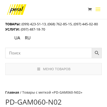
ТОВАРЫ:
(099) 423-51-13
,
(068) 762-85-15
,
(097) 445-02-80
УСЛУГИ:
(097) 487-18-70
UA
RU
МЕНЮ ТОВАРОВ
Главная
/ Товары с меткой «PD-GAM060-N02»
PD-GAM060-N02