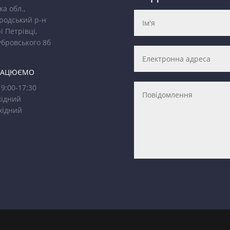
ка обл.,
родський р-н
і Петрівці,
убровського 8б
РАЦЮЄМО
9:00-17:30
ідний
хідний