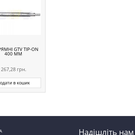
ЯМНІ GTV TIP-ON
400 ММ
267,28
грн.
одати в кошик
Надішліть нам
А