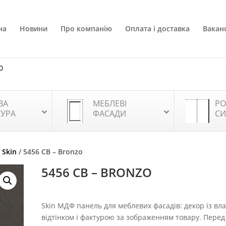
на
Новини
Про компанію
Оплата і доставка
Ваканс
0
ВА
МЕБЛЕВІ
РО
ТУРА
ФАСАДИ
СИ
 Skin
/ 5456 CB – Bronzo
5456 CB – BRONZO
Skin МДФ панель для меблевих фасадів: декор із вл
відтінком і фактурою за зображенням товару. Перед