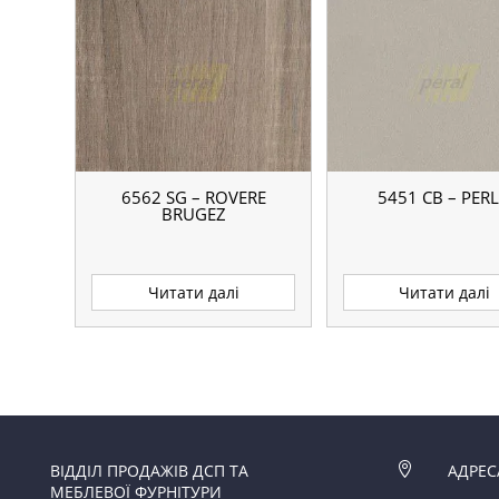
6562 SG – ROVERE
5451 CB – PER
BRUGEZ
Читати далі
Читати далі
ВІДДІЛ ПРОДАЖІВ ДСП ТА

АДРЕС
МЕБЛЕВОЇ ФУРНІТУРИ