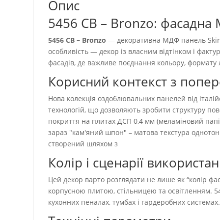
Опис
5456 CB – Bronzo: фасадна
5456 CB – Bronzo
— декоративна МДФ панель Skin 
особливість — декор із власним відтінком і факт
фасадів, де важливе поєднання кольору, формату 
Корисний контекст з попе
Нова колекція оздоблювальних панелей від італі
технологій, що дозволяють зробити структуру по
покриття на плитах ДСП 0,4 мм (меламіновий папі
зараз "кам'яний шпон" – матова текстура однотонн
створений шляхом з
Колір і сценарії використа
Цей декор варто розглядати не лише як “колір фаса
корпусною плитою, стільницею та освітленням. 5
кухонних пеналах, тумбах і гардеробних системах