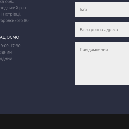
ка обл.,
родський р-н
і Петрівці,
убровського 8б
РАЦЮЄМО
9:00-17:30
ідний
хідний