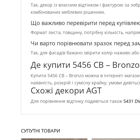
Так, декор із власним відтінком і фактурою за зо
комбінованих меблевих рішеннях.
Що важливо перевірити перед купівле
Формат листа, товщину, потрібну кількість, напр
Чи варто порівнювати зразок перед з
Так, для фасадів бажано звірити колір наживо або
Де купити 5456 CB – Bronzo
Купити 5456 CB – Bronzo можна в інтернет-магази
наявність, розкрій і сумісну крайку; умови дивіть
Схожі декори AGT
Для порівняння відтінку подивіться також
5431 DV
СУПУТНІ ТОВАРИ