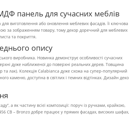
 МДФ панель для сучасних меблів
для виготовлення або оновлення меблевих фасадів. Її ключова
урою за зображенням товару, тому декор доречний для меблевих
листа та покриття.
реднього опису
йського виробника. Новинка демонструє особливості сучасних
верхні дуже наближеної до поверхні реальних дерев. Товщина
р та лак). Колекція Calabianca дуже схожа на супер-популярний
ого каменю, доступна в світлих і темних відтінках. Дизайн дек
ння
ду”, а як частину всієї композиції: поруч із ручками, крайкою,
456 CB – Bronzo добре працює у прямих фасадах, високих шафах
.