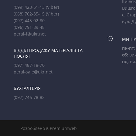
Київсь
(099) 423-51-13
(Viber)
Вишго
(068) 762-85-15
(Viber)
с. Стар
(097) 445-02-80
вул. Д
(096) 791-89-48
peral-f@ukr.net

МИ П
пн-пт:
ВІДДІЛ ПРОДАЖУ МАТЕРІАЛІВ ТА
сб:
вих
ПОСЛУГ
нд:
ви
(097) 487-18-70
peral-sale@ukr.net
БУХГАЛТЕРІЯ
(097) 746-78-82
Розроблено в Premiumweb