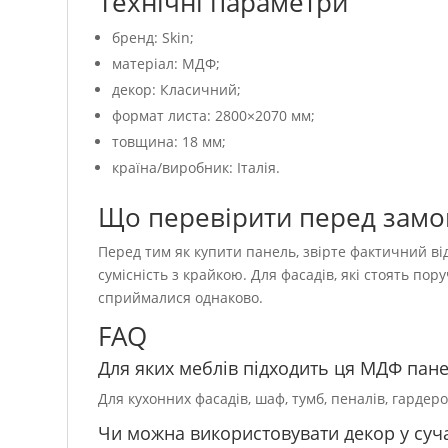
Технічні параметри
бренд: Skin;
матеріал: МДФ;
декор: Класичний;
формат листа: 2800×2070 мм;
товщина: 18 мм;
країна/виробник: Італія.
Що перевірити перед зам
Перед тим як купити панель, звірте фактичний від
сумісність з крайкою. Для фасадів, які стоять пор
сприймалися однаково.
FAQ
Для яких меблів підходить ця МДФ пан
Для кухонних фасадів, шаф, тумб, пеналів, гардер
Чи можна використовувати декор у суча