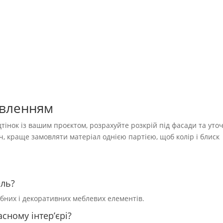
овленням
тінок із вашим проєктом, розрахуйте розкрій під фасади та уто
уч, краще замовляти матеріал однією партією, щоб колір і блиск
ель?
обних і декоративних меблевих елементів.
сному інтер’єрі?