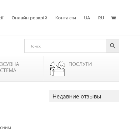
ії
Онлайн розкрій
Контакти
UA
RU
ЗСУВНА
ПОСЛУГИ
СТЕМА
Недавние отзывы
асним