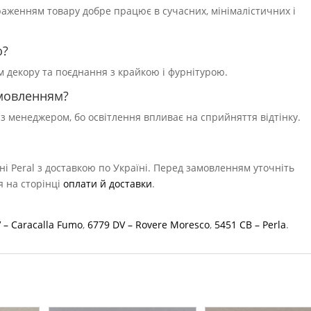
браженням товару добре працює в сучасних, мінімалістичних і
ю?
ям декору та поєднання з крайкою і фурнітурою.
амовленням?
 з менеджером, бо освітлення впливає на сприйняття відтінку.
ні Peral з доставкою по Україні. Перед замовленням уточніть
ся на сторінці
оплати й доставки
.
 – Caracalla Fumo
,
6779 DV – Rovere Moresco
,
5451 CB – Perla
.