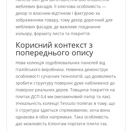
меблевих фасадів. Її ключова особливість —
декор із власним відтінком і фактурою за
зображенням товару, тому декор доречний для
меблевих фасадів, де важливе поєднання
кольору, формату листа та покриття.
Корисний контекст з
попереднього опису
Нова колекція оздоблювальних панелей від
італійського виробника. Новинка демонструє
особливості сучасних технологій, що дозволяють
зробити структуру поверхні дуже наближеної до
поверхні реальних дерев. Товщина покриття на
плитах ДСП 0,4 мм (меламіновий папір та лак).
Унікальність колекції Tessuto полягає в тому, що
її структура здається спрямованою, хоча вона
однакова в обох напрямках. Така особливість
дає можливість Клієнтам порізати плити так,