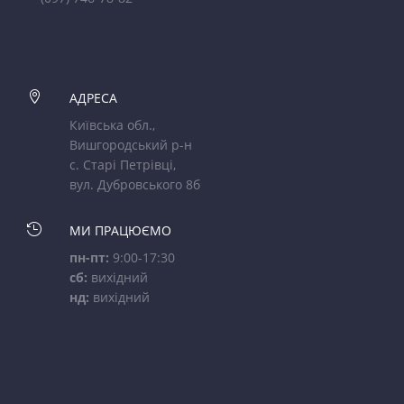

АДРЕСА
Київська обл.,
Вишгородський р-н
с. Старі Петрівці,
вул. Дубровського 8б

МИ ПРАЦЮЄМО
пн-пт:
9:00-17:30
сб:
вихідний
нд:
вихідний