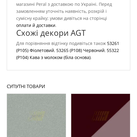
магазині Peral з доставкою по Україні. Перед
замовленням уточніть наявність, розкрій і
сумісну крайку; умови дивіться на сторінці
оплати й доставки
.
Схожі декори AGT
Для порівняння відтінку подивіться також
53261
(P105) Фіолетовий
,
53265 (P108) Червоний
,
55322
(P104) Кава з молоком (біла основа)
.
СУПУТНІ ТОВАРИ