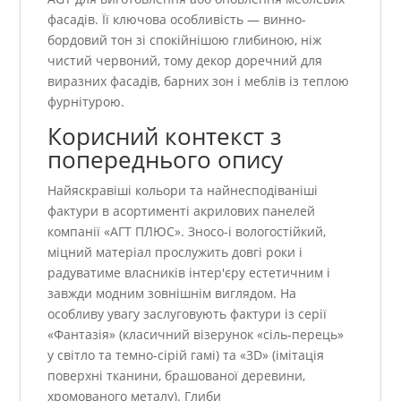
фасадів. Її ключова особливість — винно-
бордовий тон зі спокійнішою глибиною, ніж
чистий червоний, тому декор доречний для
виразних фасадів, барних зон і меблів із теплою
фурнітурою.
Корисний контекст з
попереднього опису
Найяскравіші кольори та найнесподіваніші
фактури в асортименті акрилових панелей
компанії «АГТ ПЛЮС». Зносо-і вологостійкий,
міцний матеріал прослужить довгі роки і
радуватиме власників інтер'єру естетичним і
завжди модним зовнішнім виглядом. На
особливу увагу заслуговують фактури із серії
«Фантазія» (класичний візерунок «сіль-перець»
у світло та темно-сірій гамі) та «3D» (імітація
поверхні тканини, брашованої деревини,
хромованого металу). Глиби