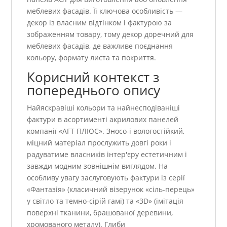
меблевих фасадів. Її ключова особливість —
декор із власним відтінком і фактурою за
зображенням товару, тому декор доречний для
меблевих фасадів, де важливе поєднання
кольору, формату листа та покриття.
Корисний контекст з
попереднього опису
Найяскравіші кольори та найнесподіваніші
фактури в асортименті акрилових панелей
компанії «АГТ ПЛЮС». Зносо-і вологостійкий,
міцний матеріал прослужить довгі роки і
радуватиме власників інтер'єру естетичним і
завжди модним зовнішнім виглядом. На
особливу увагу заслуговують фактури із серії
«Фантазія» (класичний візерунок «сіль-перець»
у світло та темно-сірій гамі) та «3D» (імітація
поверхні тканини, брашованої деревини,
хромованого металу). Глиби