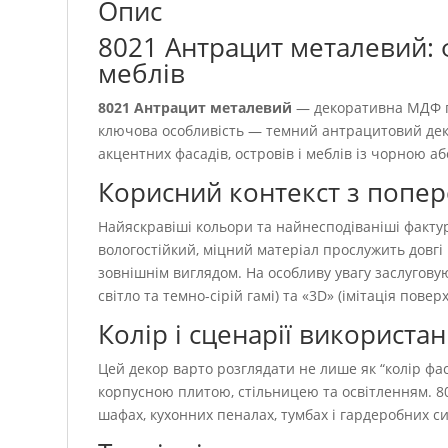
Опис
8021 Антрацит металевий:
меблів
8021 Антрацит металевий
— декоративна МДФ па
ключова особливість — темний антрацитовий дек
акцентних фасадів, островів і меблів із чорною а
Корисний контекст з попе
Найяскравіші кольори та найнесподіваніші факту
вологостійкий, міцний матеріал прослужить довгі
зовнішнім виглядом. На особливу увагу заслуговую
світло та темно-сірій гамі) та «3D» (імітація пов
Колір і сценарії використа
Цей декор варто розглядати не лише як “колір фаса
корпусною плитою, стільницею та освітленням. 8
шафах, кухонних пеналах, тумбах і гардеробних с