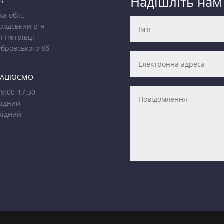
Надішліть нам
А
ка обл.,
родський р-н
і Петрівці,
убровського 8б
РАЦЮЄМО
9:00-17:30
ідний
хідний