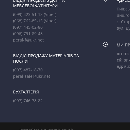
ВІДДІЛ ПРОДАЖІВ ДСП ТА
АДРЕС
МЕБЛЕВОЇ ФУРНІТУРИ
Київсь
(099) 423-51-13
(Viber)
Вишго
(068) 762-85-15
(Viber)
с. Стар
(097) 445-02-80
вул. Д
(096) 791-89-48
peral-f@ukr.net

МИ П
пн-пт:
ВІДДІЛ ПРОДАЖУ МАТЕРІАЛІВ ТА
сб:
вих
ПОСЛУГ
нд:
ви
(097) 487-18-70
peral-sale@ukr.net
БУХГАЛТЕРІЯ
(097) 746-78-82