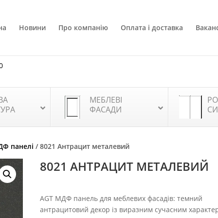
на
Новини
Про компанію
Оплата і доставка
Ваканс
0
ВА
МЕБЛЕВІ
РО
ТУРА
ФАСАДИ
СИ
ДФ панелі
/ 8021 Антрацит металевий
8021 АНТРАЦИТ МЕТАЛЕВИЙ
AGT МДФ панель для меблевих фасадів: темний
антрацитовий декор із виразним сучасним характе