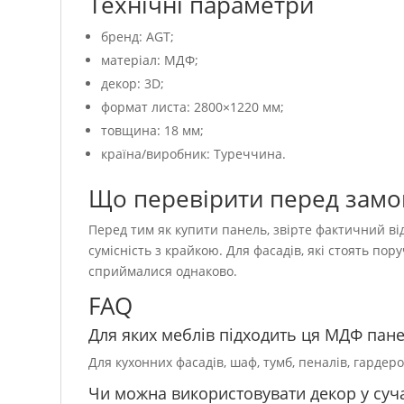
Технічні параметри
бренд: AGT;
матеріал: МДФ;
декор: 3D;
формат листа: 2800×1220 мм;
товщина: 18 мм;
країна/виробник: Туреччина.
Що перевірити перед зам
Перед тим як купити панель, звірте фактичний від
сумісність з крайкою. Для фасадів, які стоять пор
сприймалися однаково.
FAQ
Для яких меблів підходить ця МДФ пан
Для кухонних фасадів, шаф, тумб, пеналів, гардер
Чи можна використовувати декор у суча