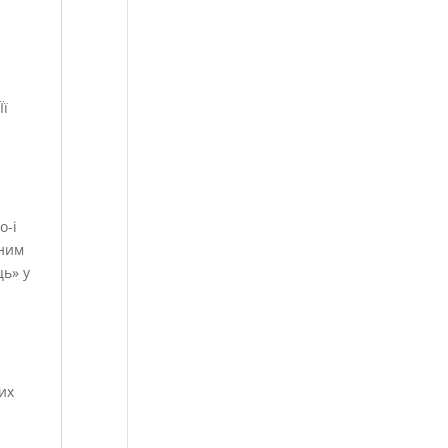
Її
о-і
дним
ць» у
их