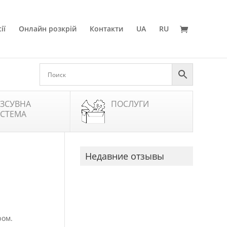
ії
Онлайн розкрій
Контакти
UA
RU
ЗСУВНА
ПОСЛУГИ
СТЕМА
Недавние отзывы
ром.