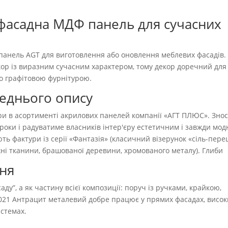
 фасадна МДФ панель для сучасних
нель AGT для виготовлення або оновлення меблевих фасадів. 
ор із виразним сучасним характером, тому декор доречний для
бо графітовою фурнітурою.
реднього опису
ри в асортименті акрилових панелей компанії «АГТ ПЛЮС». Знос
 роки і радуватиме власників інтер'єру естетичним і завжди мо
ть фактури із серії «Фантазія» (класичний візерунок «сіль-пере
ерхні тканини, брашованої деревини, хромованого металу). Глиби
ння
ду”, а як частину всієї композиції: поруч із ручками, крайкою,
021 Антрацит металевий добре працює у прямих фасадах, висок
истемах.