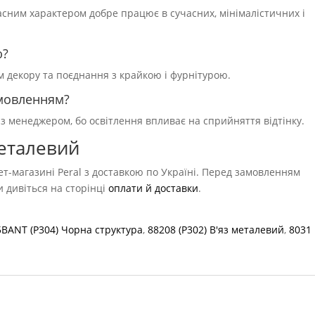
асним характером добре працює в сучасних, мінімалістичних і
ю?
ям декору та поєднання з крайкою і фурнітурою.
амовленням?
 з менеджером, бо освітлення впливає на сприйняття відтінку.
металевий
т-магазині Peral з доставкою по Україні. Перед замовленням
ви дивіться на сторінці
оплати й доставки
.
BANT (P304) Чорна структура
,
88208 (P302) В'яз металевий
,
8031