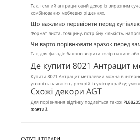
Так, темний антрацитовий декор із виразним суч
комбінованих меблевих рішеннях.
Що важливо перевірити перед купівле
Формат листа, товщину, потрібну кількість, напр
Чи варто порівнювати зразок перед з
Так, для фасадів бажано звірити колір наживо або
Де купити 8021 Антрацит 
Купити 8021 Антрацит металевий можна в інтерне
уточніть наявність, розкрій і сумісну крайку; умо
Схожі декори AGT
Для порівняння відтінку подивіться також
PL88205
Жовтий
.
СУПУТНІ ТОВАРИ