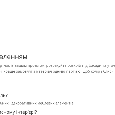
овленням
тінок із вашим проєктом, розрахуйте розкрій під фасади та уто
уч, краще замовляти матеріал однією партією, щоб колір і блиск
ель?
обних і декоративних меблевих елементів.
сному інтер’єрі?