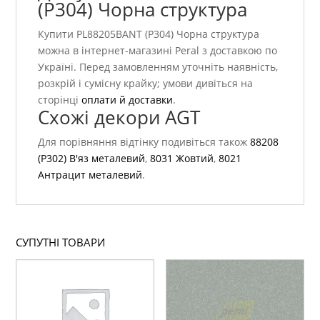
(P304) Чорна структура
Купити PL88205BANT (P304) Чорна структура
можна в інтернет-магазині Peral з доставкою по
Україні. Перед замовленням уточніть наявність,
розкрій і сумісну крайку; умови дивіться на
сторінці
оплати й доставки
.
Схожі декори AGT
Для порівняння відтінку подивіться також
88208
(P302) В'яз металевий
,
8031 Жовтий
,
8021
Антрацит металевий
.
СУПУТНІ ТОВАРИ