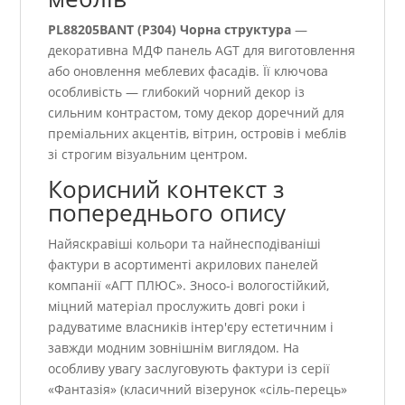
PL88205BANT (P304) Чорна структура
—
декоративна МДФ панель AGT для виготовлення
або оновлення меблевих фасадів. Її ключова
особливість — глибокий чорний декор із
сильним контрастом, тому декор доречний для
преміальних акцентів, вітрин, островів і меблів
зі строгим візуальним центром.
Корисний контекст з
попереднього опису
Найяскравіші кольори та найнесподіваніші
фактури в асортименті акрилових панелей
компанії «АГТ ПЛЮС». Зносо-і вологостійкий,
міцний матеріал прослужить довгі роки і
радуватиме власників інтер'єру естетичним і
завжди модним зовнішнім виглядом. На
особливу увагу заслуговують фактури із серії
«Фантазія» (класичний візерунок «сіль-перець»