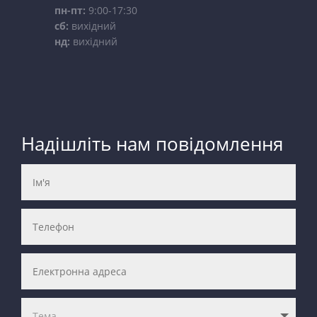
пн-пт:
9:00-17:30
сб:
вихідний
нд:
вихідний
Надішліть нам повідомлення