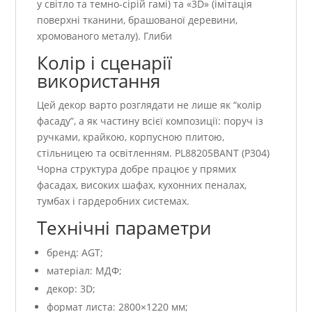
у світло та темно-сірій гамі) та «3D» (імітація
поверхні тканини, брашованої деревини,
хромованого металу). Глиби
Колір і сценарії
використання
Цей декор варто розглядати не лише як “колір
фасаду”, а як частину всієї композиції: поруч із
ручками, крайкою, корпусною плитою,
стільницею та освітленням. PL88205BANT (P304)
Чорна структура добре працює у прямих
фасадах, високих шафах, кухонних пеналах,
тумбах і гардеробних системах.
Технічні параметри
бренд: AGT;
матеріал: МДФ;
декор: 3D;
формат листа: 2800×1220 мм;