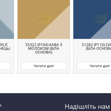
YLIC
55322 (P104) КАВА З
51282 (P110) С
НЕЦЬ)
МОЛОКОМ (БІЛА
(БІЛА ОСНОВ
ОСНОВА)
Читати далі
Читати далі
Надішліть нам
А