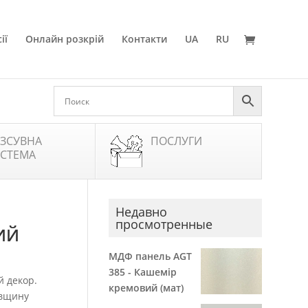
ії
Онлайн розкрій
Контакти
UA
RU
ЗСУВНА
ПОСЛУГИ
СТЕМА
Недавно
просмотренные
ЛИЙ
МДФ панель AGT
385 - Кашемір
й декор.
кремовий (мат)
овщину