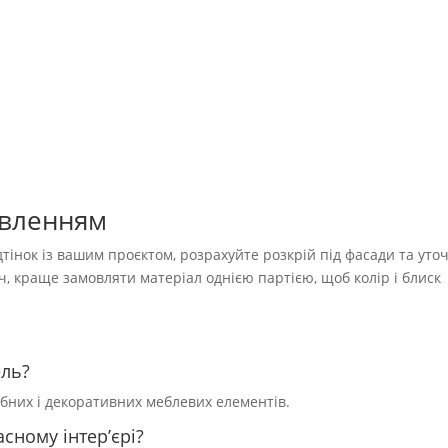
овленням
тінок із вашим проєктом, розрахуйте розкрій під фасади та уто
уч, краще замовляти матеріал однією партією, щоб колір і блиск
ель?
обних і декоративних меблевих елементів.
сному інтер’єрі?