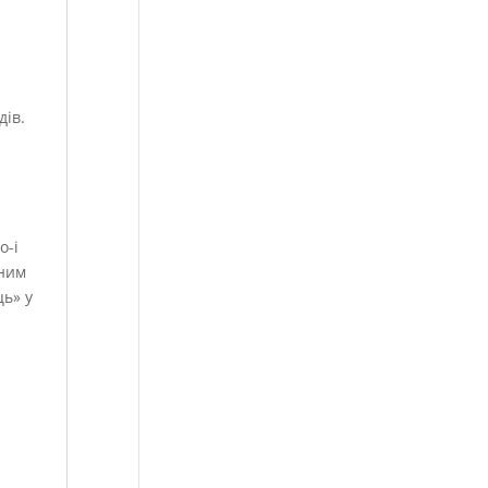
ів.
о-і
дним
ць» у