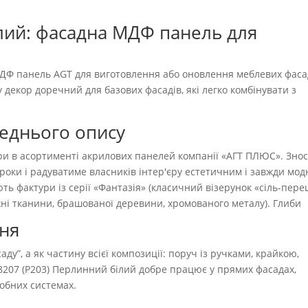
лий: фасадна МДФ панель для
Ф панель AGT для виготовлення або оновлення меблевих фасад
у декор доречний для базових фасадів, які легко комбінувати з
реднього опису
ри в асортименті акрилових панелей компанії «АГТ ПЛЮС». Знос
 роки і радуватиме власників інтер'єру естетичним і завжди мо
ть фактури із серії «Фантазія» (класичний візерунок «сіль-пере
ерхні тканини, брашованої деревини, хромованого металу). Глиби
ння
ду”, а як частину всієї композиції: поруч із ручками, крайкою,
8207 (P203) Перлинний білий добре працює у прямих фасадах,
робних системах.