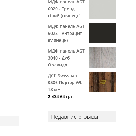
МДФ панель AGT
6020 - Тренд
сірий (глянець)
МДФ панель AGT
6022 - Антрацит
(глянець)
МДФ панель AGT
3040 - Дуб
Орландо
ДСП Swisspan
0506 Портер WL
18 мм
2 434,64
грн.
Недавние отзывы