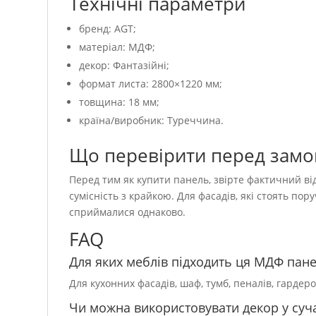
Технічні параметри
бренд: AGT;
матеріал: МДФ;
декор: Фантазійні;
формат листа: 2800×1220 мм;
товщина: 18 мм;
країна/виробник: Туреччина.
Що перевірити перед зам
Перед тим як купити панель, звірте фактичний від
сумісність з крайкою. Для фасадів, які стоять пор
сприймалися однаково.
FAQ
Для яких меблів підходить ця МДФ пан
Для кухонних фасадів, шаф, тумб, пеналів, гардер
Чи можна використовувати декор у суча