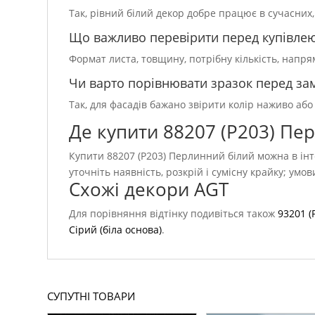
Так, рівний білий декор добре працює в сучасних
Що важливо перевірити перед купівле
Формат листа, товщину, потрібну кількість, напр
Чи варто порівнювати зразок перед з
Так, для фасадів бажано звірити колір наживо або
Де купити 88207 (P203) Пе
Купити 88207 (P203) Перлинний білий можна в інт
уточніть наявність, розкрій і сумісну крайку; умо
Схожі декори AGT
Для порівняння відтінку подивіться також
93201 
Сірий (біла основа)
.
СУПУТНІ ТОВАРИ