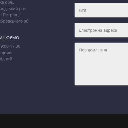
ка обл.,
родський р-н
і Петрівці,
убровського 8б
РАЦЮЄМО
9:00-17:30
ідний
хідний