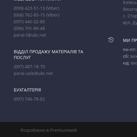
Київсь
(099) 423-51-13
(Viber)
Вишго
(068) 762-85-15
(Viber)
с. Стар
(097) 445-02-80
вул. Д
(096) 791-89-48
peral-f@ukr.net

МИ П
пн-пт:
ВІДДІЛ ПРОДАЖУ МАТЕРІАЛІВ ТА
сб:
вих
ПОСЛУГ
нд:
ви
(097) 487-18-70
peral-sale@ukr.net
БУХГАЛТЕРІЯ
(097) 746-78-82
Розроблено в Premiumweb