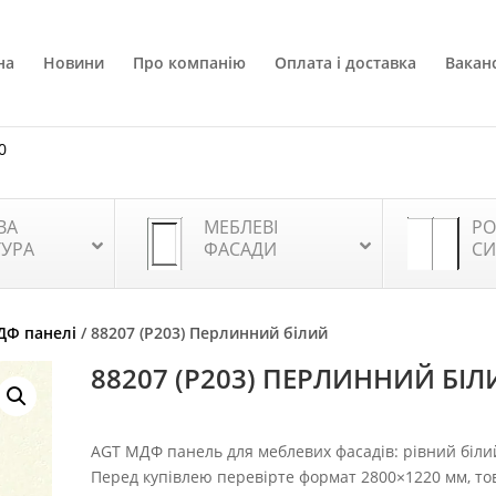
на
Новини
Про компанію
Оплата і доставка
Ваканс
0
ВА
МЕБЛЕВІ
РО
ТУРА
ФАСАДИ
СИ
ДФ панелі
/ 88207 (P203) Перлинний білий
88207 (P203) ПЕРЛИННИЙ БІ
AGT МДФ панель для меблевих фасадів: рівний біли
Перед купівлею перевірте формат 2800×1220 мм, т