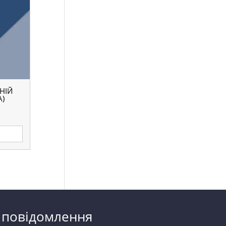
ИНІЙ
А)
 повідомлення