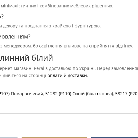
, мінімалістичних і комбінованих меблевих рішеннях.
ю?
ям декору та поєднання з крайкою і фурнітурою.
амовленням?
 з менеджером, бо освітлення впливає на сприйняття відтінку.
рлинний білий
ернет-магазині Peral з доставкою по Україні. Перед замовлення
ви дивіться на сторінці
оплати й доставки
.
(P107) Помаранчевий
,
51282 (P110) Синій (біла основа)
,
58217 (P20