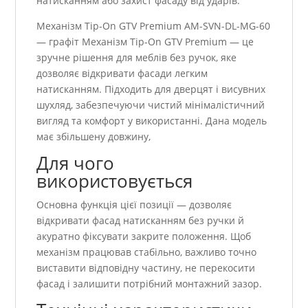
натисканням або захист фасаду від ударів.
Механізм Tip-On GTV Premium AM-SVN-DL-MG-60
— графіт Механізм Tip-On GTV Premium — це
зручне рішення для меблів без ручок, яке
дозволяє відкривати фасади легким
натисканням. Підходить для дверцят і висувних
шухляд, забезпечуючи чистий мінімалістичний
вигляд та комфорт у використанні. Дана модель
має збільшену довжину,
Для чого
використовується
Основна функція цієї позиції — дозволяє
відкривати фасад натисканням без ручки й
акуратно фіксувати закрите положення. Щоб
механізм працював стабільно, важливо точно
виставити відповідну частину, не перекосити
фасад і залишити потрібний монтажний зазор.