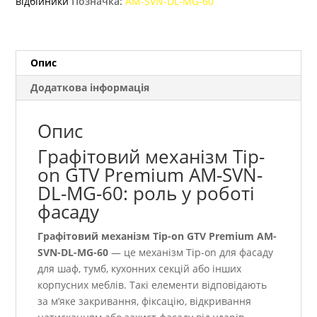
відбійники
Позначка:
AM-SVN-DL-MG-60
AM-
SVN-
DL-
MG-
Опис
60
Додаткова інформація
кількість
Опис
Графітовий механізм Tip-
on GTV Premium AM-SVN-
DL-MG-60: роль у роботі
фасаду
Графітовий механізм Tip-on GTV Premium AM-
SVN-DL-MG-60
— це механізм Tip-on для фасаду
для шаф, тумб, кухонних секцій або інших
корпусних меблів. Такі елементи відповідають
за м’яке закривання, фіксацію, відкривання