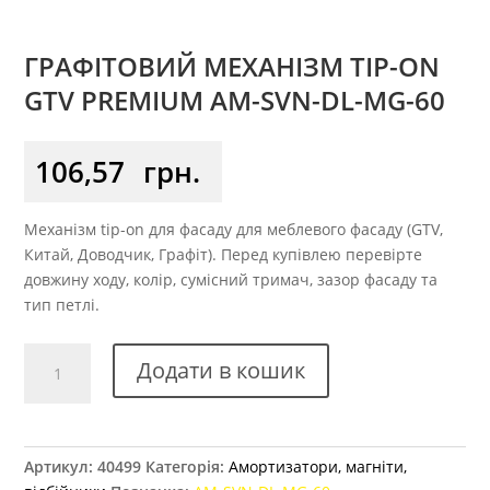
ГРАФІТОВИЙ МЕХАНІЗМ TIP-ON
GTV PREMIUM AM-SVN-DL-MG-60
106,57
грн.
Механізм tip-on для фасаду для меблевого фасаду (GTV,
Китай, Доводчик, Графіт). Перед купівлею перевірте
довжину ходу, колір, сумісний тримач, зазор фасаду та
тип петлі.
Графітовий
Додати в кошик
механізм
Tip-
on
GTV
Артикул:
40499
Категорія:
Амортизатори, магніти,
Premium