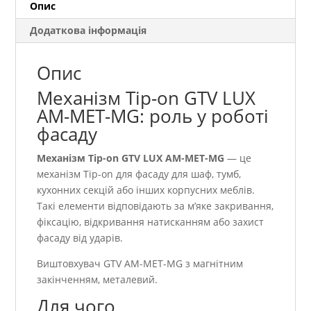
Опис
Додаткова інформація
Опис
Механізм Tip-on GTV LUX
AM-MET-MG: роль у роботі
фасаду
Механізм Tip-on GTV LUX AM-MET-MG
— це
механізм Tip-on для фасаду для шаф, тумб,
кухонних секцій або інших корпусних меблів.
Такі елементи відповідають за м’яке закривання,
фіксацію, відкривання натисканням або захист
фасаду від ударів.
Виштовхувач GTV AM-MET-MG з магнітним
закінченням, металевий.
Для чого