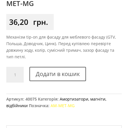
MET-MG
36,20
грн.
Механізм tip-on для фасаду для меблевого фасаду (GTV,
Польша, Доводчик, Цинк). Перед купівлею перевірте
довжину ходу, колір, сумісний тримач, зазор фасаду та
тип петлі.
Механізм
Додати в кошик
Tip-
on
GTV
LUX
Артикул:
40075
Категорія:
Амортизатори, магніти,
AM-
відбійники
Позначка:
AM-MET-MG
MET-
MG
кількість