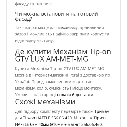
фасаду та тип петлі.
Чи можна встановити на готовий
фасад?
Так, якщо є місце для механізму, правильний
зазор і можливість надійно закріпити корпус та
відповідну частину.
Де купити Механізм Tip-on
GTV LUX AM-MET-MG
Купити Механізм Tip-on GTV LUX AM-MET-MG
можна в інтернет-магазині Peral з доставкою по
Україні. Перед замовленням звірте тип
механізму, колір, сумісність і місце монтажу.
Умови — на сторінці
оплати й доставки
.
Схожі механізми
Для підбору комплекту перевірте також
Тримач
для Tip-on HAFELE 356.06.420
,
Механізм Tip-on
HAFELE беж 40мм Ø10мм + магніт 356.06.460
,