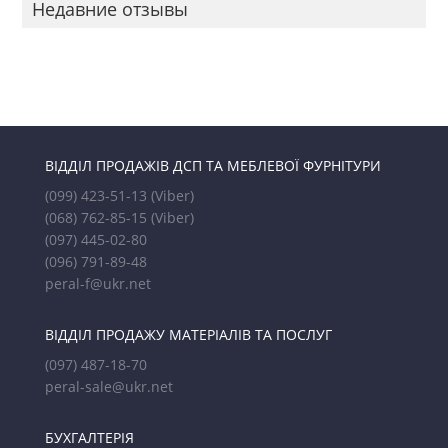
Недавние отзывы
ВІДДІЛ ПРОДАЖІВ ДСП ТА МЕБЛЕВОЇ ФУРНІТУРИ
(099) 423-51-13
(Viber)
(068) 762-85-15
(Viber)
(097) 445-02-80
(096) 791-89-48
peral-f@ukr.net
ВІДДІЛ ПРОДАЖУ МАТЕРІАЛІВ ТА ПОСЛУГ
(097) 487-18-70
peral-sale@ukr.net
БУХГАЛТЕРІЯ