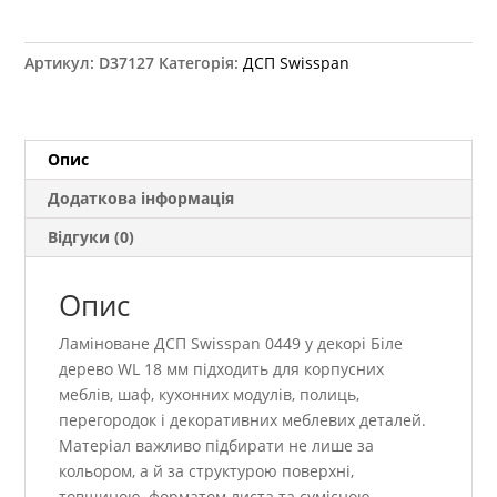
0449
Біле
дерево
Артикул:
D37127
Категорія:
ДСП Swisspan
WL
18
мм
кількість
Опис
Додаткова інформація
Відгуки (0)
Опис
Ламіноване ДСП Swisspan 0449 у декорі Біле
дерево WL 18 мм підходить для корпусних
меблів, шаф, кухонних модулів, полиць,
перегородок і декоративних меблевих деталей.
Матеріал важливо підбирати не лише за
кольором, а й за структурою поверхні,
товщиною, форматом листа та сумісною