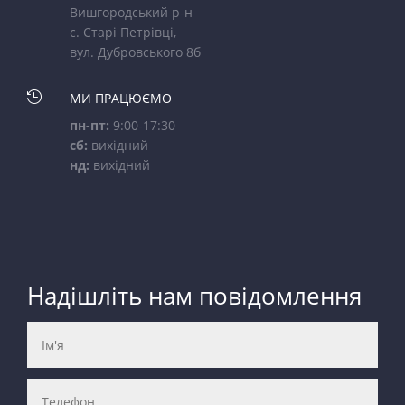
Вишгородський р-н
с. Старі Петрівці,
вул. Дубровського 8б

МИ ПРАЦЮЄМО
пн-пт:
9:00-17:30
сб:
вихідний
нд:
вихідний
Надішліть нам повідомлення