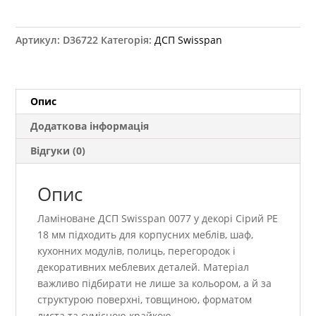
SWI
MFC
20
Артикул:
D36722
Категорія:
ДСП Swisspan
0077
Сірий
PE
18
Опис
мм
Додаткова інформація
кількість
Відгуки (0)
Опис
Ламіноване ДСП Swisspan 0077 у декорі Сірий PE
18 мм підходить для корпусних меблів, шаф,
кухонних модулів, полиць, перегородок і
декоративних меблевих деталей. Матеріал
важливо підбирати не лише за кольором, а й за
структурою поверхні, товщиною, форматом
листа та сумісною крайкою.