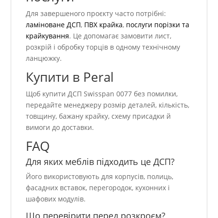
Для завершеного проєкту часто потрібні:
ламіноване ДСП
,
ПВХ крайка
,
послуги порізки та
крайкування
. Це допомагає замовити лист,
розкрій і обробку торців в одному технічному
ланцюжку.
Купити в Peral
Щоб купити ДСП Swisspan 0077 без помилки,
передайте менеджеру розмір деталей, кількість,
товщину, бажану крайку, схему присадки й
вимоги до доставки.
FAQ
Для яких меблів підходить це ДСП?
Його використовують для корпусів, полиць,
фасадних вставок, перегородок, кухонних і
шафових модулів.
Що перевірити перед розкроєм?