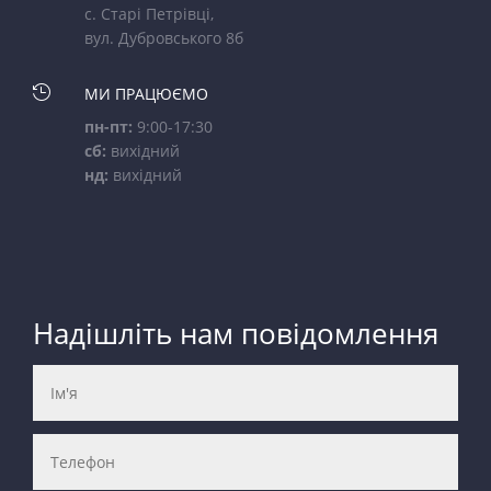
с. Старі Петрівці,
вул. Дубровського 8б

МИ ПРАЦЮЄМО
пн-пт:
9:00-17:30
сб:
вихідний
нд:
вихідний
Надішліть нам повідомлення