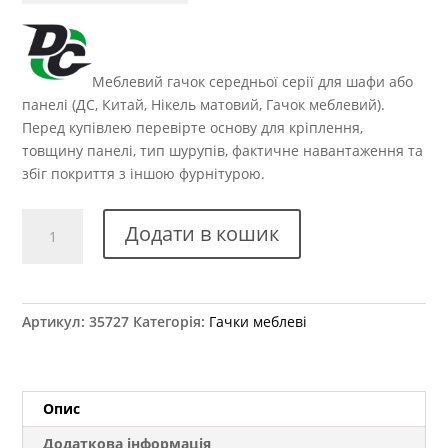
Меблевий гачок середньої серії для шафи або
панелі (ДС, Китай, Нікель матовий, Гачок меблевий).
Перед купівлею перевірте основу для кріплення,
товщину панелі, тип шурупів, фактичне навантаження та
збіг покриття з іншою фурнітурою.
Гачок
Додати в кошик
меблевий
WР
5906
(DW
Артикул:
35727
Категорія:
Гачки меблеві
59
G5)
аналог
кількість
Опис
Додаткова інформація