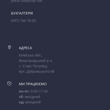
peral-sale@ukr.net
БУХГАЛТЕРІЯ
(097) 746-78-82

АДРЕСА
Київська обл.,
Вишгородський р-н
с. Старі Петрівці,
вул. Дубровського 8б

МИ ПРАЦЮЄМО
пн-пт:
9:00-17:30
сб:
вихідний
нд:
вихідний