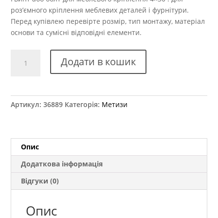
роз’ємного кріплення меблевих деталей і фурнітури.
Перед купівлею перевірте розмір, тип монтажу, матеріал
основи та сумісні відповідні елементи.
Гвинт
Додати в кошик
для
ручки
4x30
мм
Артикул:
36889
Категорія:
Метизи
кількість
Опис
Додаткова інформація
Відгуки (0)
Опис