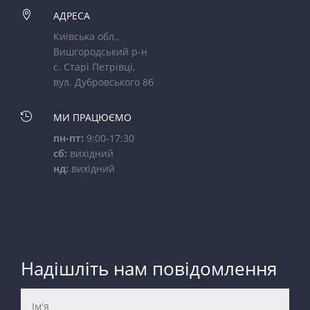

АДРЕСА
Київська обл.,
Вишгородський р-н
с. Старі Петрівці,
вул. Дубровського 8б

МИ ПРАЦЮЄМО
пн-пт:
9:00-17:30
сб:
вихідний
нд:
вихідний
Надішліть нам повідомлення