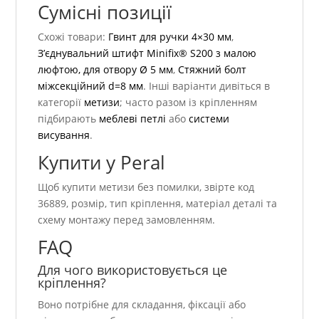
Сумісні позиції
Схожі товари:
Гвинт для ручки 4×30 мм
,
З’єднувальний штифт Minifix® S200 з малою
люфтою, для отвору Ø 5 мм
,
Стяжний болт
міжсекційний d=8 мм
. Інші варіанти дивіться в
категорії
метизи
; часто разом із кріпленням
підбирають
меблеві петлі
або
системи
висування
.
Купити у Peral
Щоб купити метизи без помилки, звірте код
36889, розмір, тип кріплення, матеріал деталі та
схему монтажу перед замовленням.
FAQ
Для чого використовується це
кріплення?
Воно потрібне для складання, фіксації або