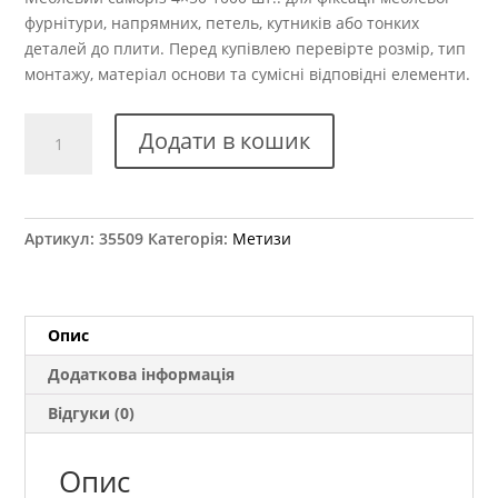
фурнітури, напрямних, петель, кутників або тонких
деталей до плити. Перед купівлею перевірте розмір, тип
монтажу, матеріал основи та сумісні відповідні елементи.
Саморіз
Додати в кошик
4,0x50
мм
(1000
шт.)
Артикул:
35509
Категорія:
Метизи
кількість
Опис
Додаткова інформація
Відгуки (0)
Опис