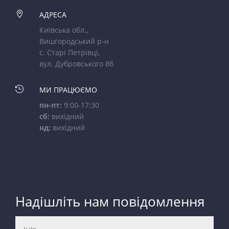

АДРЕСА
Київська обл.,
Вишгородський р-н
с. Старі Петрівці,
вул. Дубровського 8б

МИ ПРАЦЮЄМО
пн-пт:
9:00-17:30
сб:
вихідний
нд:
вихідний
Надішліть нам повідомлення