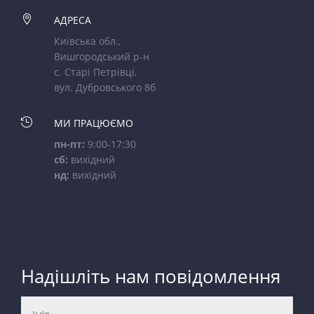

АДРЕСА
Київська обл.,
Вишгородський р-н
с. Старі Петрівці,
вул. Дубровського 8б

МИ ПРАЦЮЄМО
пн-пт:
9:00-17:30
сб:
вихідний
нд:
вихідний
Надішліть нам повідомлення