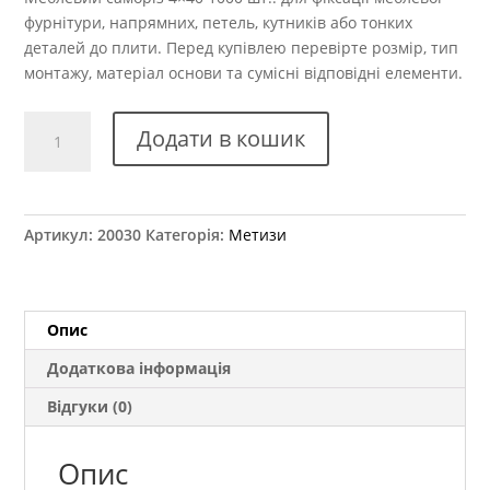
фурнітури, напрямних, петель, кутників або тонких
деталей до плити. Перед купівлею перевірте розмір, тип
монтажу, матеріал основи та сумісні відповідні елементи.
Саморіз
Додати в кошик
4,0x40
мм
(1000
шт.)
Артикул:
20030
Категорія:
Метизи
кількість
Опис
Додаткова інформація
Відгуки (0)
Опис