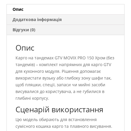
(без
тандемів)
Опис
кількість
Додаткова інформація
Відгуки (0)
Опис
Карго на тандемах GTV MOVIX PRO 150 Хром (без
тандемів) – комплект напрямних для карго GTV
для кухонного модуля. Рішення допомагає
використати вузьку або глибоку зону шафи так,
щоб пляшки, спеції, запаси чи мийні засоби
висувалися до користувача, а не губилися в
глибині корпусу.
Сценарій використання
Цю модель обирають для встановлення
сумісного кошика карго та плавного висування.