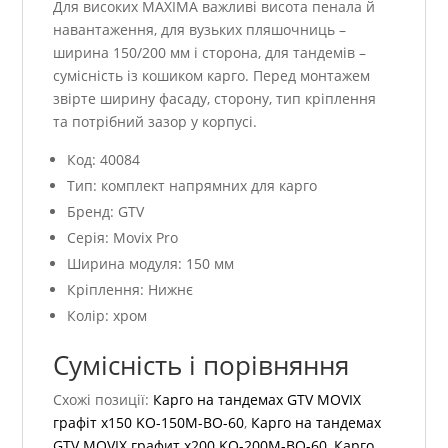
Для високих MAXIMA важливі висота пенала й
навантаження, для вузьких пляшочниць –
ширина 150/200 мм і сторона, для тандемів –
сумісність із кошиком карго. Перед монтажем
звірте ширину фасаду, сторону, тип кріплення
та потрібний зазор у корпусі.
Код: 40084
Тип: комплект напрямних для карго
Бренд: GTV
Серія: Movix Pro
Ширина модуля: 150 мм
Кріплення: Нижнє
Колір: хром
Сумісність і порівняння
Схожі позиції:
Карго на тандемах GTV MOVIX
графіт х150 KO-150M-BO-60
,
Карго на тандемах
GTV MOVIX графит х200 KO-200M-BO-60
,
Карго