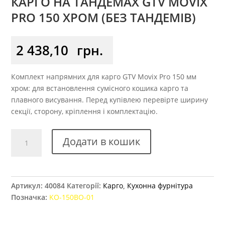
КАРГО НА ТАНДЕМАХ GTV MOVIX
PRO 150 ХРОМ (БЕЗ ТАНДЕМІВ)
2 438,10
грн.
Комплект напрямних для карго GTV Movix Pro 150 мм
хром: для встановлення сумісного кошика карго та
плавного висування. Перед купівлею перевірте ширину
секції, сторону, кріплення і комплектацію.
Карго
Додати в кошик
на
тандемах
GTV
MOVIX
Артикул:
40084
Категорії:
Карго
,
Кухонна фурнітура
PRO
Позначка:
KO-150BO-01
150
Хром