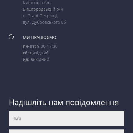
Київська обл.,
Вишгородський р-н
с. Старі Петрівці,
вул. Дубровського 8б

МИ ПРАЦЮЄМО
пн-пт:
9:00-17:30
сб:
вихідний
нд:
вихідний
Надішліть нам повідомлення