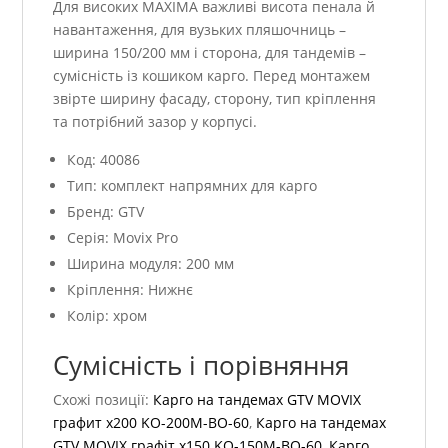
Для високих MAXIMA важливі висота пенала й
навантаження, для вузьких пляшочниць –
ширина 150/200 мм і сторона, для тандемів –
сумісність із кошиком карго. Перед монтажем
звірте ширину фасаду, сторону, тип кріплення
та потрібний зазор у корпусі.
Код: 40086
Тип: комплект напрямних для карго
Бренд: GTV
Серія: Movix Pro
Ширина модуля: 200 мм
Кріплення: Нижнє
Колір: хром
Сумісність і порівняння
Схожі позиції:
Карго на тандемах GTV MOVIX
графит х200 KO-200M-BO-60
,
Карго на тандемах
GTV MOVIX графіт х150 KO-150M-BO-60
,
Карго