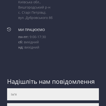
Київська обл.,
Вишгородський р-н
с. Старі Петрівці,
вул. Дубровського 8б

МИ ПРАЦЮЄМО
пн-пт:
9:00-17:30
сб:
вихідний
нд:
вихідний
Надішліть нам повідомлення