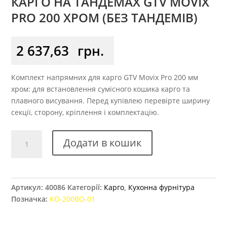
КАРГО НА ТАНДЕМАХ GTV MOVIX
PRO 200 ХРОМ (БЕЗ ТАНДЕМІВ)
2 637,63
грн.
Комплект напрямних для карго GTV Movix Pro 200 мм
хром: для встановлення сумісного кошика карго та
плавного висування. Перед купівлею перевірте ширину
секції, сторону, кріплення і комплектацію.
Карго
Додати в кошик
на
тандемах
GTV
MOVIX
Артикул:
40086
Категорії:
Карго
,
Кухонна фурнітура
PRO
Позначка:
KO-200BO-01
200
Хром