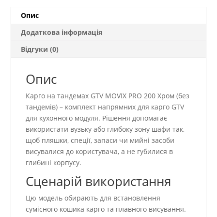
(без
тандемів)
Опис
кількість
Додаткова інформація
Відгуки (0)
Опис
Карго на тандемах GTV MOVIX PRO 200 Хром (без
тандемів) – комплект напрямних для карго GTV
для кухонного модуля. Рішення допомагає
використати вузьку або глибоку зону шафи так,
щоб пляшки, спеції, запаси чи мийні засоби
висувалися до користувача, а не губилися в
глибині корпусу.
Сценарій використання
Цю модель обирають для встановлення
сумісного кошика карго та плавного висування.