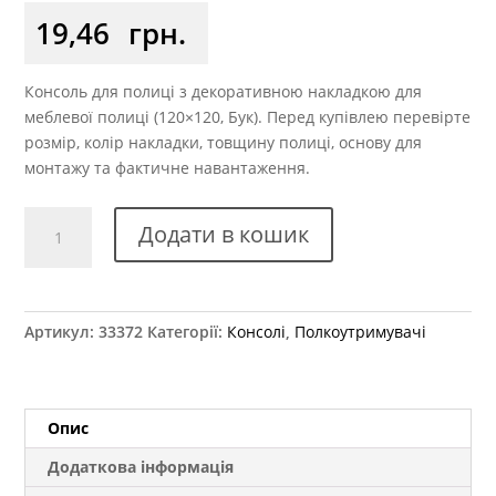
19,46
грн.
Консоль для полиці з декоративною накладкою для
меблевої полиці (120×120, Бук). Перед купівлею перевірте
розмір, колір накладки, товщину полиці, основу для
монтажу та фактичне навантаження.
Консоль
Додати в кошик
х120
мм
із
пластиковою
Артикул:
33372
Категорії:
Консолі
,
Полкоутримувачі
накладкою
бук
кількість
Опис
Додаткова інформація