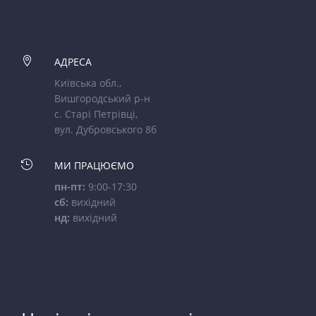

АДРЕСА
Київська обл.,
Вишгородський р-н
с. Старі Петрівці,
вул. Дубровського 8б

МИ ПРАЦЮЄМО
пн-пт:
9:00-17:30
сб:
вихідний
нд:
вихідний