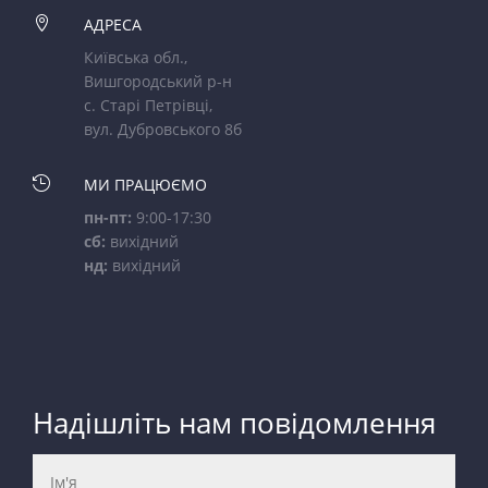

АДРЕСА
Київська обл.,
Вишгородський р-н
с. Старі Петрівці,
вул. Дубровського 8б

МИ ПРАЦЮЄМО
пн-пт:
9:00-17:30
сб:
вихідний
нд:
вихідний
Надішліть нам повідомлення