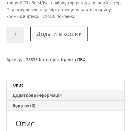
торця ДСП або МДФ і підбору торця під деревний декор.
Перед купівлею перевірте товщину плити, ширину
кромки, відтінок і спосіб поклейки.
Крайка
Додати в кошик
ПВХ
Kromag
15.13
Дуб
Артикул:
38536
Категорія:
Кромка ПВХ
Шамоні
Світлий
42x2
мм
Опис
кількість
Додаткова інформація
Відгуки (0)
Опис