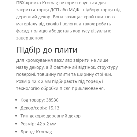
ПВХ-кромка Kromag використовується для
закриття торця ДСП або МДФ і підбору торця під
деревний декор. Вона захищає край плитного
матеріалу від сколів і вологи, а також робить
фасад, полицю або деталь корпусу візуально
завершеною.
Підбір до плити
Для кромкування важливо звірити не лише
назву декору, а й фактичний відтінок, структуру
поверхні, товщину плити та ширину стрічки.
Розмір 42 x 2 мм підбирають під торець і
технологію обробки після приклеювання.
Код товару: 38536
Декор/серія: 15.13
Тип декору: деревний декор
Розмір: 42 x 2 мм
Бренд: Kromag