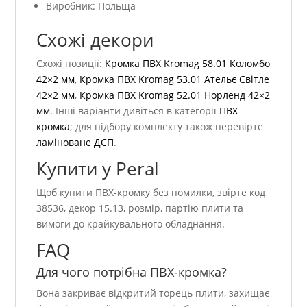
Виробник: Польща
Схожі декори
Схожі позиції:
Кромка ПВХ Kromag 58.01 Коломбо
42×2 мм
,
Кромка ПВХ Kromag 53.01 Ательє Світле
42×2 мм
,
Кромка ПВХ Kromag 52.01 Норленд 42×2
мм
. Інші варіанти дивіться в категорії
ПВХ-
кромка
; для підбору комплекту також перевірте
ламіноване ДСП
.
Купити у Peral
Щоб купити ПВХ-кромку без помилки, звірте код
38536, декор 15.13, розмір, партію плити та
вимоги до крайкувального обладнання.
FAQ
Для чого потрібна ПВХ-кромка?
Вона закриває відкритий торець плити, захищає