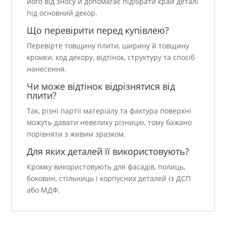
його від зносу й допомагає підібрати край деталі
під основний декор.
Що перевірити перед купівлею?
Перевірте товщину плити, ширину й товщину
кромки, код декору, відтінок, структуру та спосіб
нанесення.
Чи може відтінок відрізнятися від
плити?
Так, різні партії матеріалу та фактура поверхні
можуть давати невелику різницю, тому бажано
порівняти з живим зразком.
Для яких деталей її використовують?
Кромку використовують для фасадів, полиць,
боковин, стільниць і корпусних деталей із ДСП
або МДФ.