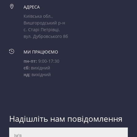

АДРЕСА
Київська обл.,
Вишгородський р-н
с. Старі Петрівці,
вул. Дубровського 8б

МИ ПРАЦЮЄМО
пн-пт:
9:00-17:30
сб:
вихідний
нд:
вихідний
Надішліть нам повідомлення