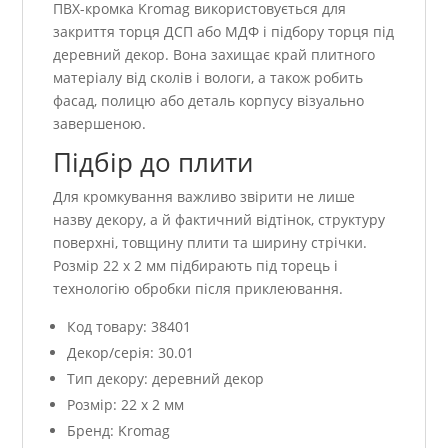
ПВХ-кромка Kromag використовується для
закриття торця ДСП або МДФ і підбору торця під
деревний декор. Вона захищає край плитного
матеріалу від сколів і вологи, а також робить
фасад, полицю або деталь корпусу візуально
завершеною.
Підбір до плити
Для кромкування важливо звірити не лише
назву декору, а й фактичний відтінок, структуру
поверхні, товщину плити та ширину стрічки.
Розмір 22 x 2 мм підбирають під торець і
технологію обробки після приклеювання.
Код товару: 38401
Декор/серія: 30.01
Тип декору: деревний декор
Розмір: 22 x 2 мм
Бренд: Kromag