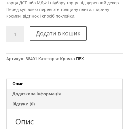
торця ДСП або МДФ і підбору торця під деревний декор.
Перед купівлею перевірте товщину плити, ширину
кромки, відтінок і спосіб поклейки.
Крайка
Додати в кошик
ПВХ
Kromag
30.01
Акація
Артикул:
38401
Категорія:
Кромка ПВХ
22x2
мм
кількість
Опис
Додаткова інформація
Відгуки (0)
Опис