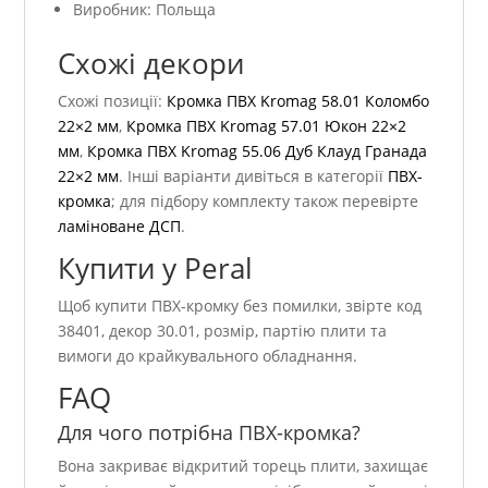
Виробник: Польща
Схожі декори
Схожі позиції:
Кромка ПВХ Kromag 58.01 Коломбо
22×2 мм
,
Кромка ПВХ Kromag 57.01 Юкон 22×2
мм
,
Кромка ПВХ Kromag 55.06 Дуб Клауд Гранада
22×2 мм
. Інші варіанти дивіться в категорії
ПВХ-
кромка
; для підбору комплекту також перевірте
ламіноване ДСП
.
Купити у Peral
Щоб купити ПВХ-кромку без помилки, звірте код
38401, декор 30.01, розмір, партію плити та
вимоги до крайкувального обладнання.
FAQ
Для чого потрібна ПВХ-кромка?
Вона закриває відкритий торець плити, захищає