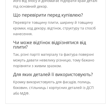
його від зносу й допомагає підібрати край деталі
під основний декор.
Що перевірити перед купівлею?
Перевірте товщину плити, ширину й товщину
кромки, код декору, відтінок, структуру та спосіб
нанесення.
Чи може відтінок відрізнятися від
плити?
Так, різні партії матеріалу та фактура поверхні
можуть давати невелику різницю, тому бажано
порівняти з живим зразком.
Для яких деталей її використовують?
Кромку використовують для фасадів, полиць,
боковин, стільниць і корпусних деталей із ДСП
або МДФ.