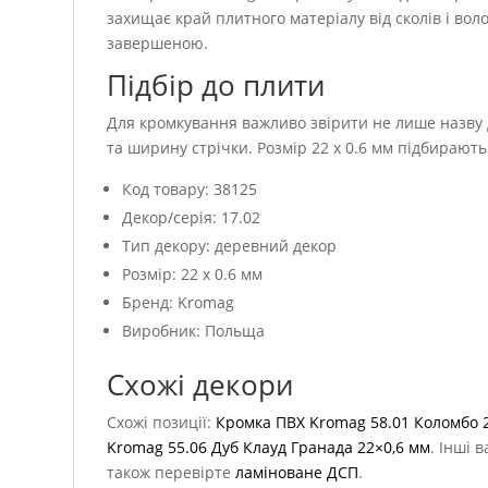
захищає край плитного матеріалу від сколів і вол
завершеною.
Підбір до плити
Для кромкування важливо звірити не лише назву д
та ширину стрічки. Розмір 22 x 0.6 мм підбирают
Код товару: 38125
Декор/серія: 17.02
Тип декору: деревний декор
Розмір: 22 x 0.6 мм
Бренд: Kromag
Виробник: Польща
Схожі декори
Схожі позиції:
Кромка ПВХ Kromag 58.01 Коломбо 
Kromag 55.06 Дуб Клауд Гранада 22×0,6 мм
. Інші 
також перевірте
ламіноване ДСП
.