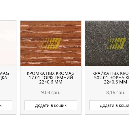
OMAG
КРОМКА ПВХ KROMAG
КРАЙКА ПВХ KR
АДКА
17.01 ГОРІХ ТЕМНИЙ
502.01 ЧОРНА К
22×0,6 ММ
22×0,6 ММ
9,03
грн.
8,16
грн.
к
Додати в кошик
Додати в кош