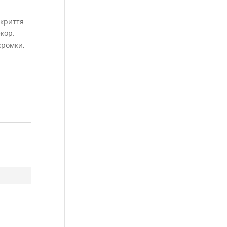
акриття
кор.
кромки,