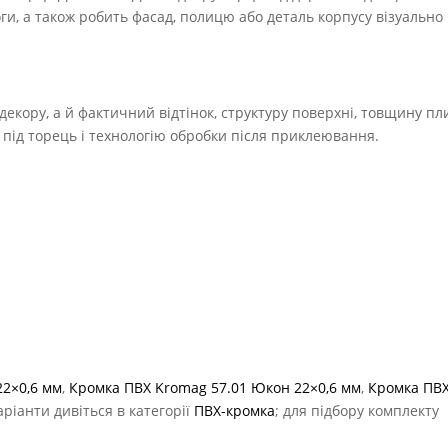
оги, а також робить фасад, полицю або деталь корпусу візуально
екору, а й фактичний відтінок, структуру поверхні, товщину пл
ь під торець і технологію обробки після приклеювання.
22×0,6 мм
,
Кромка ПВХ Kromag 57.01 Юкон 22×0,6 мм
,
Кромка ПВ
варіанти дивіться в категорії
ПВХ-кромка
; для підбору комплекту