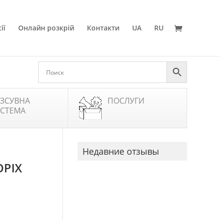
ії
Онлайн розкрій
Контакти
UA
RU
ЗСУВНА
ПОСЛУГИ
СТЕМА
Недавние отзывы
ОРІХ