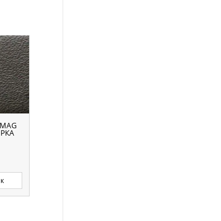
OMAG
ІРКА
ик