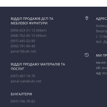
ВІДДІЛ ПРОДАЖІВ ДСП ТА

АДРЕС
МЕБЛЕВОЇ ФУРНІТУРИ
Київсь
(099) 423-51-13
(Viber)
Вишго
(068) 762-85-15
(Viber)
с. Стар
(097) 445-02-80
вул. Д
(096) 791-89-48
peral-f@ukr.net

МИ П
пн-пт:
ВІДДІЛ ПРОДАЖУ МАТЕРІАЛІВ ТА
сб:
вих
ПОСЛУГ
нд:
ви
(097) 487-18-70
peral-sale@ukr.net
БУХГАЛТЕРІЯ
(097) 746-78-82