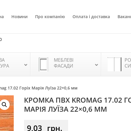
на
Новини
Про компанію
Оплата і доставка
Ваканс
0
ВА
МЕБЛЕВІ
РО
ТУРА
ФАСАДИ
СИ
ag 17.02 Горіх Марія Луїза 22×0,6 мм
КРОМКА ПВХ KROMAG 17.02 Г
МАРІЯ ЛУЇЗА 22×0,6 ММ
9,03
грн.