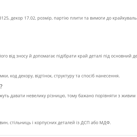
125, декор 17.02, розмір, партію плити та вимоги до крайкувал
го від зносу й допомагає підібрати край деталі під основний д
, код декору, відтінок, структуру та спосіб нанесення.
?
можуть давати невелику різницю, тому бажано порівняти з живим
вин, стільниць і корпусних деталей із ДСП або МДФ.