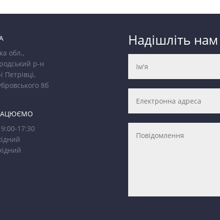
Надішліть нам
А
ка обл.,
родський р-н
і Петрівці,
убровського 8б
РАЦЮЄМО
9:00-17:30
ідний
хідний