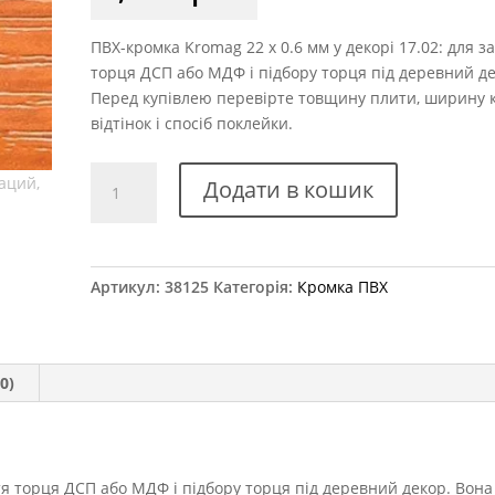
ПВХ-кромка Kromag 22 x 0.6 мм у декорі 17.02: для з
торця ДСП або МДФ і підбору торця під деревний де
Перед купівлею перевірте товщину плити, ширину 
відтінок і спосіб поклейки.
Кромка
Додати в кошик
ПВХ
Kromag
17.02
Горіх
Артикул:
38125
Категорія:
Кромка ПВХ
Марія
Луїза
22x0,6
мм
0)
кількість
я торця ДСП або МДФ і підбору торця під деревний декор. Вона