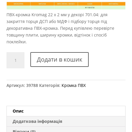
ПВХ-кромка Kromag 22 x 2 мм у декорі 701.04: для
закриття торця ДСП або МДФ і підбору торця під
декоративна ПВХ-кромка. Перед купівлею перевірте
товщину плити, ширину кромки, відтінок і спосіб
поклейки.
Кромка
Додати в кошик
ПВХ
Kromag
701.04
Білий
Артикул:
39788
Категорія:
Кромка ПВХ
Альпійский
Глянець
22x2
мм
Опис
кількість
Додаткова інформація
Відгуки (0)