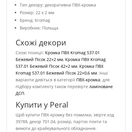
Тип декору: декоративна ПВХ-кромка
Розмір: 22 x 2 мм
Бренд: Kromag
Виробник: Польща
Схожі декори
Схожі позиції:
Кромка ПВХ Kromag 537.01
Бежевий Пісок 22×2 мм
,
Кромка ПВХ Kromag
537.01 Бежевий Пісок 42×2 мм
,
Кромка ПВХ
Kromag 537.01 Бежевий Пісок 22×0,6 мм
. Інші
варіанти дивіться в категорії
ПВХ-кромка
; для
підбору комплекту також перевірте
ламіноване
ДСП
.
Купити у Peral
Щоб купити ПВХ-кромку без помилки, звірте код
39788, декор 701.04, розмір, партію плити та
вимоги до крайкувального обладнання.