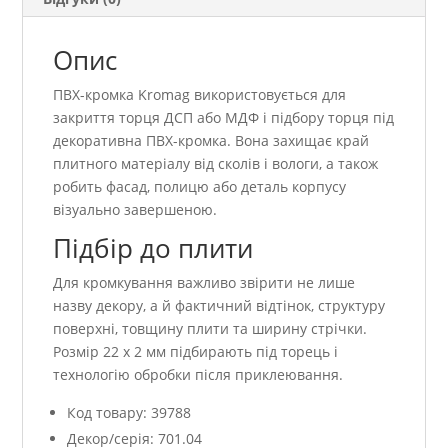
Опис
ПВХ-кромка Kromag використовується для
закриття торця ДСП або МДФ і підбору торця під
декоративна ПВХ-кромка. Вона захищає край
плитного матеріалу від сколів і вологи, а також
робить фасад, полицю або деталь корпусу
візуально завершеною.
Підбір до плити
Для кромкування важливо звірити не лише
назву декору, а й фактичний відтінок, структуру
поверхні, товщину плити та ширину стрічки.
Розмір 22 x 2 мм підбирають під торець і
технологію обробки після приклеювання.
Код товару: 39788
Декор/серія: 701.04