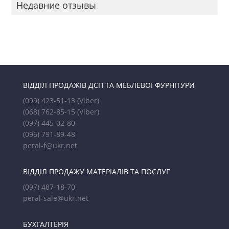
Недавние отзывы
ВІДДІЛ ПРОДАЖІВ ДСП ТА МЕБЛЕВОЇ ФУРНІТУРИ
(099) 423-51-13
(Viber)
(068) 762-85-15
(Viber)
(097) 445-02-80
(096) 791-89-48
peral-f@ukr.net
ВІДДІЛ ПРОДАЖУ МАТЕРІАЛІВ ТА ПОСЛУГ
(097) 487-18-70
peral-sale@ukr.net
БУХГАЛТЕРІЯ