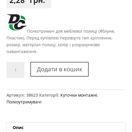
Полкотримач для меблевої полиці (Яблуня,
Пластик). Перед купівлею перевірте тип кріплення,
розмір, матеріал полиці, колір і розрахункове
навантаження.
Куточок
Додати в кошик
одинарний
пластиковий
яблуня
кількість
Артикул:
38623
Категорії:
Куточки монтажні
,
Полкоутримувачі
Опис