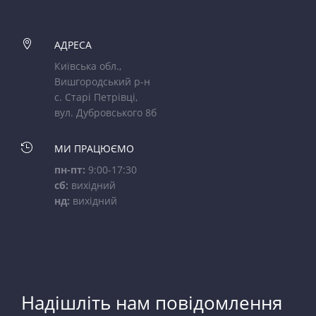

АДРЕСА
Київська обл.,
Вишгородський р-н
с. Старі Петрівці,
вул. Дубровського 8б

МИ ПРАЦЮЄМО
пн-пт:
9:00-17:30
сб:
вихідний
нд:
вихідний
Надішліть нам повідомлення