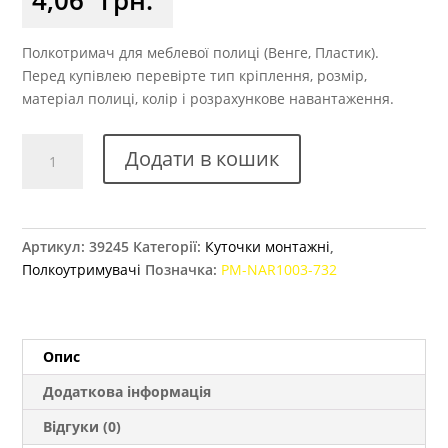
Полкотримач для меблевої полиці (Венге, Пластик).
Перед купівлею перевірте тип кріплення, розмір,
матеріал полиці, колір і розрахункове навантаження.
Куточок
Додати в кошик
одинарний
GTV
1003,
венге
Артикул:
39245
Категорії:
Куточки монтажні
,
(732)
Полкоутримувачі
Позначка:
PM-NAR1003-732
кількість
Опис
Додаткова інформація
Відгуки (0)