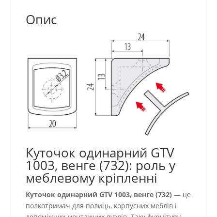
Опис
Куточок одинарний GTV
1003, венге (732): роль у
меблевому кріпленні
Куточок одинарний GTV 1003, венге (732)
— це
полкотримач для полиць, корпусних меблів і
допоміжних монтажних вузлів. Таку фурнітуру