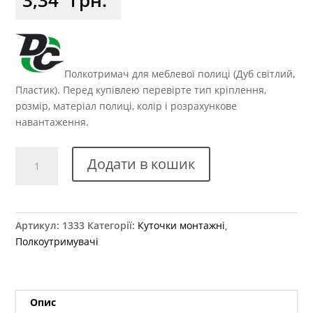
Полкотримач для меблевої полиці (Дуб світлий,
Пластик). Перед купівлею перевірте тип кріплення,
розмір, матеріал полиці, колір і розрахункове
навантаження.
Куточок
Додати в кошик
подвійний
пластиковий
дуб
світлий
Артикул:
1333
Категорії:
Куточки монтажні
,
кількість
Полкоутримувачі
Опис