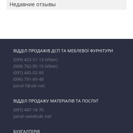
Недавние отзывы
ВІДДІЛ ПРОДАЖІВ ДСП ТА МЕБЛЕВОЇ ФУРНІТУРИ
(099) 423-51-13
(Viber)
(068) 762-85-15
(Viber)
(097) 445-02-80
(096) 791-89-48
peral-f@ukr.net
ВІДДІЛ ПРОДАЖУ МАТЕРІАЛІВ ТА ПОСЛУГ
(097) 487-18-70
peral-sale@ukr.net
БУХГАЛТЕРІЯ