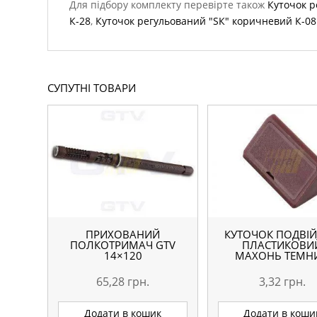
Для підбору комплекту перевірте також
Куточок р
К-28
,
Куточок регульований "SК" коричневий К-08
СУПУТНІ ТОВАРИ
ПРИХОВАНИЙ
КУТОЧОК ПОДВІ
ПОЛКОТРИМАЧ GTV
ПЛАСТИКОВИ
14×120
МАХОНЬ ТЕМН
65,28
грн.
3,32
грн.
Додати в кошик
Додати в коши