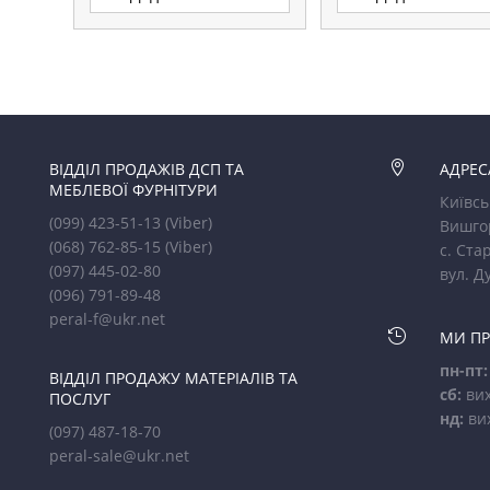
ВІДДІЛ ПРОДАЖІВ ДСП ТА

АДРЕС
МЕБЛЕВОЇ ФУРНІТУРИ
Київсь
(099) 423-51-13
(Viber)
Вишго
(068) 762-85-15
(Viber)
с. Стар
(097) 445-02-80
вул. Д
(096) 791-89-48
peral-f@ukr.net

МИ П
пн-пт:
ВІДДІЛ ПРОДАЖУ МАТЕРІАЛІВ ТА
сб:
вих
ПОСЛУГ
нд:
ви
(097) 487-18-70
peral-sale@ukr.net