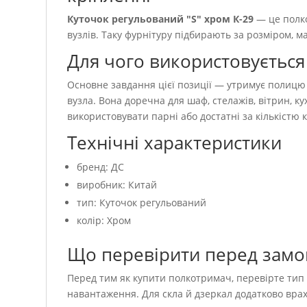
Куточок регульований "S" хром К-29
— це полко
вузлів. Таку фурнітуру підбирають за розміром, 
Для чого використовується
Основне завдання цієї позиції — утримує полицю 
вузла. Вона доречна для шаф, стелажів, вітрин, к
використовувати парні або достатні за кількістю 
Технічні характеристики
бренд: ДС
виробник: Китай
тип: Куточок регульований
колір: Хром
Що перевірити перед зам
Перед тим як купити полкотримач, перевірте тип к
навантаження. Для скла й дзеркал додатково врах