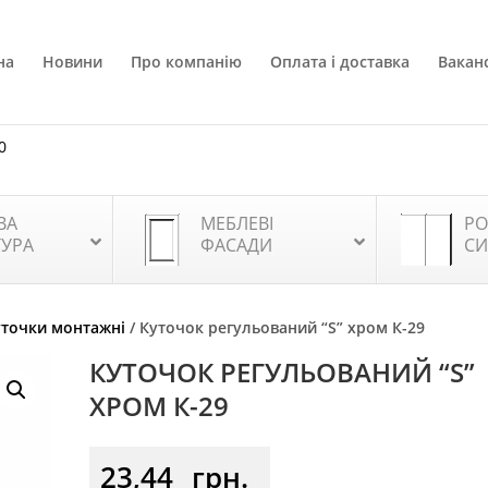
на
Новини
Про компанію
Оплата і доставка
Ваканс
0
ВА
МЕБЛЕВІ
РО
ТУРА
ФАСАДИ
СИ
уточки монтажні
/ Куточок регульований “S” хром К-29
КУТОЧОК РЕГУЛЬОВАНИЙ “S”
ХРОМ К-29
23,44
грн.