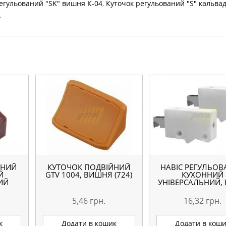
егульований "SK" вишня К-04
,
Куточок регульований "S" кальва
.
ЙНИЙ
КУТОЧОК ПОДВІЙНИЙ
НАВІС РЕГУЛЬО
Й
GTV 1004, ВИШНЯ (724)
КУХОННИЙ
ИЙ
УНІВЕРСАЛЬНИЙ, 
5,46
грн.
16,32
грн.
к
Додати в кошик
Додати в кош