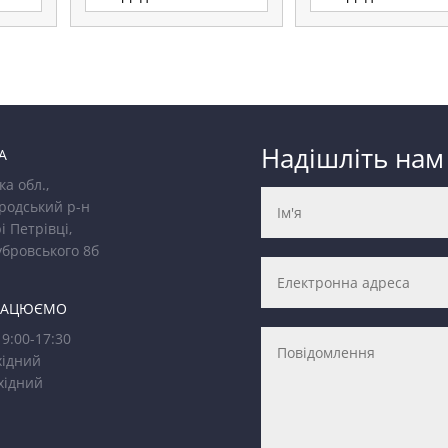
Надішліть нам
А
ка обл.,
родський р-н
і Петрівці,
убровського 8б
РАЦЮЄМО
9:00-17:30
ідний
хідний