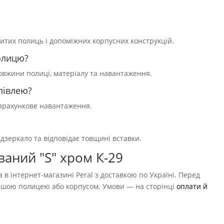
критих полиць і допоміжних корпусних конструкцій.
олицю?
довжини полиці, матеріалу та навантаження.
півлею?
розрахункове навантаження.
дзеркало та відповідає товщині вставки.
ваний "S" хром К-29
в інтернет-магазині Peral з доставкою по Україні. Перед
з вашою полицею або корпусом. Умови — на сторінці
оплати й