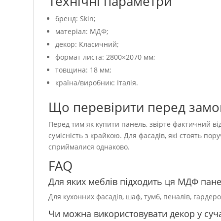
Технічні параметри
бренд: Skin;
матеріал: МДФ;
декор: Класичний;
формат листа: 2800×2070 мм;
товщина: 18 мм;
країна/виробник: Італія.
Що перевірити перед зам
Перед тим як купити панель, звірте фактичний від
сумісність з крайкою. Для фасадів, які стоять пор
сприймалися однаково.
FAQ
Для яких меблів підходить ця МДФ пан
Для кухонних фасадів, шаф, тумб, пеналів, гардер
Чи можна використовувати декор у суча