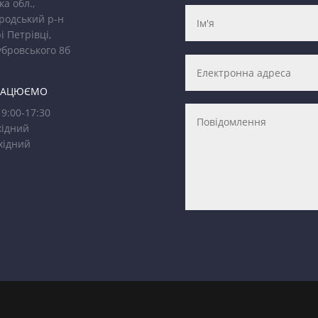
ка обл.,
родський р-н
і Петрівці,
убровського 8б
РАЦЮЄМО
9:00-17:30
ідний
хідний