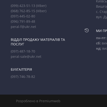
Київсь
(099) 423-51-13
(Viber)
Вишго
(068) 762-85-15
(Viber)
с. Стар
(097) 445-02-80
вул. Д
(096) 791-89-48
peral-f@ukr.net

МИ П
пн-пт:
ВІДДІЛ ПРОДАЖУ МАТЕРІАЛІВ ТА
сб:
вих
ПОСЛУГ
нд:
ви
(097) 487-18-70
peral-sale@ukr.net
БУХГАЛТЕРІЯ
(097) 746-78-82
Розроблено в Premiumweb