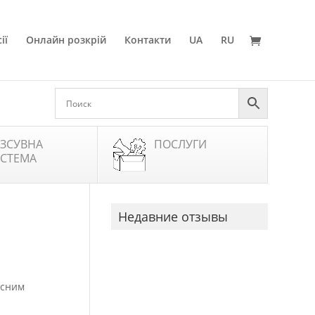
ії
Онлайн розкрій
Контакти
UA
RU
ЗСУВНА
ПОСЛУГИ
СТЕМА
Недавние отзывы
асним