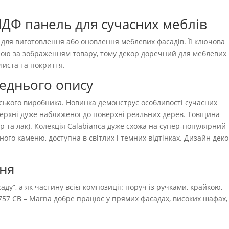
МДФ панель для сучасних меблів
ля виготовлення або оновлення меблевих фасадів. Її ключова
урою за зображенням товару, тому декор доречний для меблевих
листа та покриття.
реднього опису
йського виробника. Новинка демонструє особливості сучасних
верхні дуже наближеної до поверхні реальних дерев. Товщина
р та лак). Колекція Calabianca дуже схожа на супер-популярний
ого каменю, доступна в світлих і темних відтінках. Дизайн дек
ння
ду”, а як частину всієї композиції: поруч із ручками, крайкою,
757 CB – Marna добре працює у прямих фасадах, високих шафах,
.