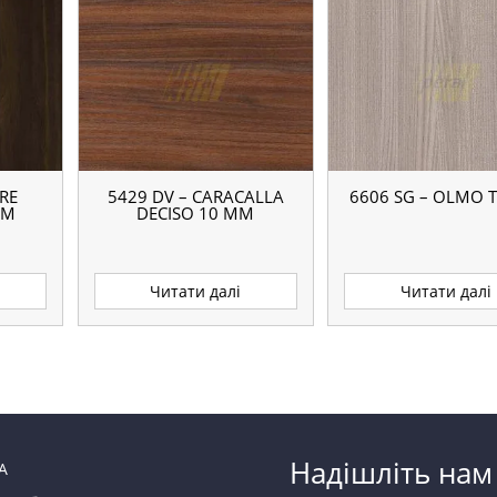
ERE
5429 DV – CARACALLA
6606 SG – OLMO T
ММ
DECISO 10 ММ
Читати далі
Читати далі
Надішліть нам
А