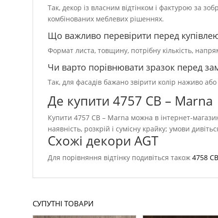
Так, декор із власним відтінком і фактурою за зо
комбінованих меблевих рішеннях.
Що важливо перевірити перед купівле
Формат листа, товщину, потрібну кількість, напр
Чи варто порівнювати зразок перед з
Так, для фасадів бажано звірити колір наживо або
Де купити 4757 CB – Marna
Купити 4757 CB – Marna можна в інтернет-магазин
наявність, розкрій і сумісну крайку; умови дивіть
Схожі декори AGT
Для порівняння відтінку подивіться також
4758 CB 
СУПУТНІ ТОВАРИ