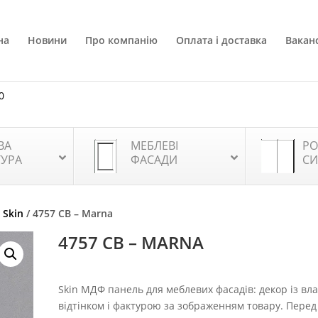
на
Новини
Про компанію
Оплата і доставка
Ваканс
0
ВА
МЕБЛЕВІ
РО
ТУРА
ФАСАДИ
СИ
 Skin
/ 4757 CB – Marna
4757 CB – MARNA
Skin МДФ панель для меблевих фасадів: декор із вл
відтінком і фактурою за зображенням товару. Перед