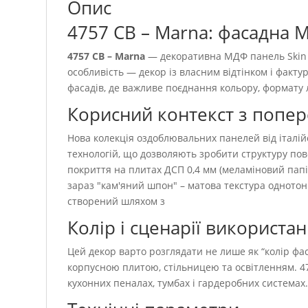
Опис
4757 CB – Marna: фасадна 
4757 CB – Marna
— декоративна МДФ панель Skin д
особливість — декор із власним відтінком і факт
фасадів, де важливе поєднання кольору, формату 
Корисний контекст з попе
Нова колекція оздоблювальних панелей від італі
технологій, що дозволяють зробити структуру по
покриття на плитах ДСП 0,4 мм (меламіновий папі
зараз "кам'яний шпон" – матова текстура однотонн
створений шляхом з
Колір і сценарії використа
Цей декор варто розглядати не лише як “колір фаса
корпусною плитою, стільницею та освітленням. 4
кухонних пеналах, тумбах і гардеробних системах