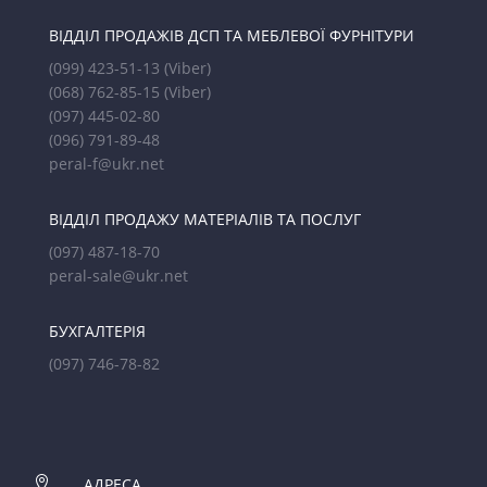
ВІДДІЛ ПРОДАЖІВ ДСП ТА МЕБЛЕВОЇ ФУРНІТУРИ
(099) 423-51-13
(Viber)
(068) 762-85-15
(Viber)
(097) 445-02-80
(096) 791-89-48
peral-f@ukr.net
ВІДДІЛ ПРОДАЖУ МАТЕРІАЛІВ ТА ПОСЛУГ
(097) 487-18-70
peral-sale@ukr.net
БУХГАЛТЕРІЯ
(097) 746-78-82

АДРЕСА