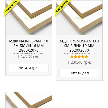
ОЖИДАЕТСЯ
ОЖИДАЕТСЯ
МДФ KRONOSPAN 110
МДФ KRONOSPAN 110
SM БІЛИЙ 16 ММ
SM БІЛИЙ 19 ММ
2800Х2070
2620Х2070
ОДНОСТОРОННІЙ
ОДНОСТОРОННІЙ
1 246,60
грн.
1 230,46
грн.
Оцінено в
5.00
Читати далі
з 5
Читати далі