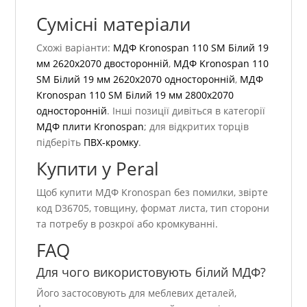
Сумісні матеріали
Схожі варіанти:
МДФ Kronospan 110 SM Білий 19
мм 2620х2070 двосторонній
,
МДФ Kronospan 110
SM Білий 19 мм 2620х2070 односторонній
,
МДФ
Kronospan 110 SM Білий 19 мм 2800х2070
односторонній
. Інші позиції дивіться в категорії
МДФ плити Kronospan
; для відкритих торців
підберіть
ПВХ-кромку
.
Купити у Peral
Щоб купити МДФ Kronospan без помилки, звірте
код D36705, товщину, формат листа, тип сторони
та потребу в розкрої або кромкуванні.
FAQ
Для чого використовують білий МДФ?
Його застосовують для меблевих деталей,