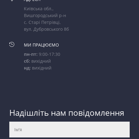
Київська обл.,
Вишгородський р-н
с. Старі Петрівці,
вул. Дубровського 8б

МИ ПРАЦЮЄМО
пн-пт:
9:00-17:30
сб:
вихідний
нд:
вихідний
Надішліть нам повідомлення