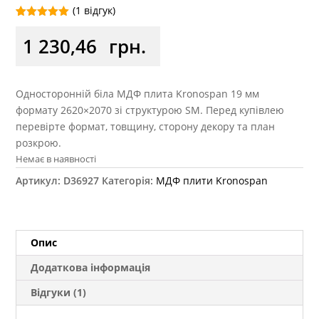
(
1
відгук)
Рейтинг
1
5.00
з 5 на
1 230,46
грн.
основі
опитування
покупця
Односторонній біла МДФ плита Kronospan 19 мм
формату 2620×2070 зі структурою SM. Перед купівлею
перевірте формат, товщину, сторону декору та план
розкрою.
Немає в наявності
Артикул:
D36927
Категорія:
МДФ плити Kronospan
Опис
Додаткова інформація
Відгуки (1)