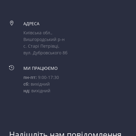

АДРЕСА
Київська обл.,
Вишгородський р-н
с. Старі Петрівці,
вул. Дубровського 8б

МИ ПРАЦЮЄМО
пн-пт:
9:00-17:30
сб:
вихідний
нд:
вихідний
Надішліть нам повідомлення