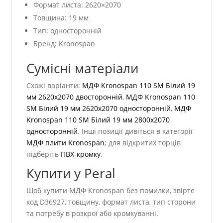
Формат листа: 2620×2070
Товщина: 19 мм
Тип: односторонній
Бренд: Kronospan
Сумісні матеріали
Схожі варіанти:
МДФ Kronospan 110 SM Білий 19
мм 2620х2070 двосторонній
,
МДФ Kronospan 110
SM Білий 19 мм 2620х2070 односторонній
,
МДФ
Kronospan 110 SM Білий 19 мм 2800х2070
односторонній
. Інші позиції дивіться в категорії
МДФ плити Kronospan
; для відкритих торців
підберіть
ПВХ-кромку
.
Купити у Peral
Щоб купити МДФ Kronospan без помилки, звірте
код D36927, товщину, формат листа, тип сторони
та потребу в розкрої або кромкуванні.