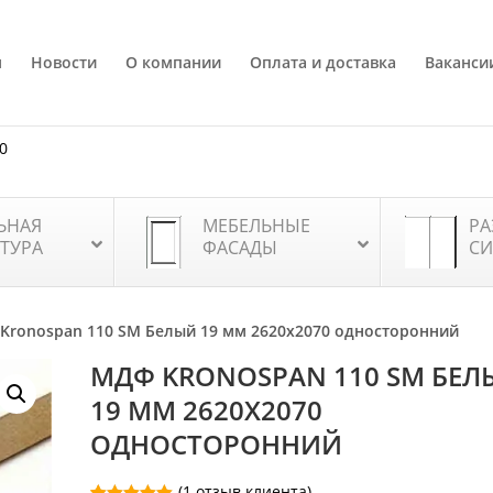
я
Новости
О компании
Оплата и доставка
Ваканси
80
ЬНАЯ
МЕБЕЛЬНЫЕ
РА
ТУРА
ФАСАДЫ
СИ
Kronospan 110 SM Белый 19 мм 2620х2070 односторонний
МДФ KRONOSPAN 110 SM БЕЛ
19 ММ 2620Х2070
ОДНОСТОРОННИЙ
(
1
отзыв клиента)