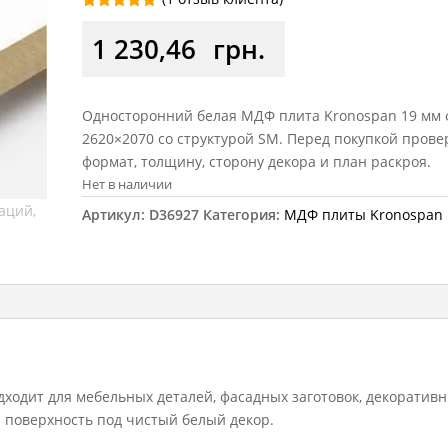
Рейтинг
1
5.00
из 5
1 230,46
грн.
на основе
опроса
пользовател
я
Односторонний белая МДФ плита Kronospan 19 мм
2620×2070 со структурой SM. Перед покупкой прове
формат, толщину, сторону декора и план раскроя.
Нет в наличии
Артикул:
D36927
Категория:
МДФ плиты Kronospan
дходит для мебельных деталей, фасадных заготовок, декоратив
я поверхность под чистый белый декор.