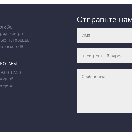
Отправьте на
я обл.,
родский р-н
рые Петровцы,
бровского 8б
АБОТАЕМ
9:00-17:30
ходной
ходной