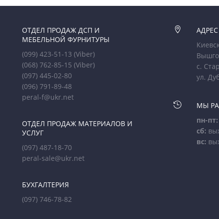
ОТДЕЛ ПРОДАЖ ДСП И

АДРЕС
МЕБЕЛЬНОЙ ФУРНИТУРЫ
Киевск
(099) 423-51-13
(Viber)
Вышго
(068) 762-85-15
(Viber)
с. Ста
(097) 445-02-80
ул. Ду
(096) 791-89-48
peral-f@ukr.net

МЫ Р
пн-пт:
ОТДЕЛ ПРОДАЖ МАТЕРИАЛОВ И
сб:
вы
УСЛУГ
вс:
вы
(097) 487-18-70
peral-sale@ukr.net
БУХГАЛТЕРИЯ
(097) 746-78-82