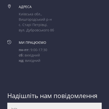

АДРЕСА
Київська обл.,
Вишгородський р-н
с. Старі Петрівці,
вул. Дубровського 8б

МИ ПРАЦЮЄМО
пн-пт:
9:00-17:30
сб:
вихідний
нд:
вихідний
Надішліть нам повідомлення