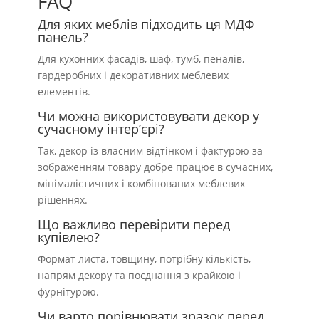
FAQ
Для яких меблів підходить ця МДФ
панель?
Для кухонних фасадів, шаф, тумб, пеналів,
гардеробних і декоративних меблевих
елементів.
Чи можна використовувати декор у
сучасному інтер’єрі?
Так, декор із власним відтінком і фактурою за
зображенням товару добре працює в сучасних,
мінімалістичних і комбінованих меблевих
рішеннях.
Що важливо перевірити перед
купівлею?
Формат листа, товщину, потрібну кількість,
напрям декору та поєднання з крайкою і
фурнітурою.
Чи варто порівнювати зразок перед