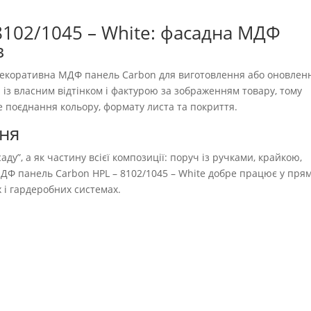
102/1045 – White: фасадна МДФ
в
екоративна МДФ панель Carbon для виготовлення або оновлен
 із власним відтінком і фактурою за зображенням товару, тому
 поєднання кольору, формату листа та покриття.
ння
ду”, а як частину всієї композиції: поруч із ручками, крайкою,
ДФ панель Carbon HPL – 8102/1045 – White добре працює у пря
 і гардеробних системах.