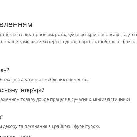
овленням
тінок із вашим проєктом, розрахуйте розкрій під фасади та уто
уч, краще замовляти матеріал однією партією, щоб колір і блиск
ель?
обних і декоративних меблевих елементів.
сному інтер’єрі?
браженням товару добре працює в сучасних, мінімалістичних і
ю?
ям декору та поєднання з крайкою і фурнітурою.
амовленням?