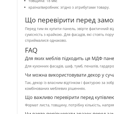
товщина: 18 мм;
країна/виробник: згідно з атрибутами товару.
Що перевірити перед зам
Перед тим як купити панель, звірте фактичний від
сумісність з крайкою. Для фасадів, які стоять пор
сприймалися однаково.
FAQ
Для яких меблів підходить ця МДФ пан
Для кухонних фасадів, шаф, тумб, пеналів, гардер
Чи можна використовувати декор у суча
Так, декор із власним відтінком і фактурою за зо
комбінованих меблевих рішеннях.
Що важливо перевірити перед купівле
Формат листа, товщину, потрібну кількість, напр
Чи варто порівнювати зразок перед з