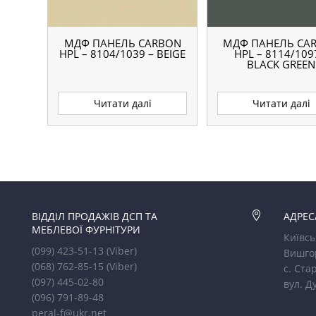
МДФ ПАНЕЛЬ CARBON
МДФ ПАНЕЛЬ CA
HPL – 8104/1039 – BEIGE
HPL – 8114/109
BLACK GREEN
Читати далі
Читати далі
ВІДДІЛ ПРОДАЖІВ ДСП ТА

АДРЕС
МЕБЛЕВОЇ ФУРНІТУРИ
Київсь
(099) 423-51-13
(Viber)
Вишго
(068) 762-85-15
(Viber)
с. Стар
(097) 445-02-80
вул. Д
(096) 791-89-48
peral-f@ukr.net