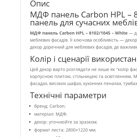
Опис
МДФ панель Carbon HPL – 8
панель для сучасних меблі
МДФ панель Carbon HPL – 8102/1045 – White
— д
меблевих фасадів. Її ключова особливість — декор
декор доречний для меблевих фасадів, де важливе
Колір і сценарії використа
Цей декор варто розглядати не лише як “колір фаса
корпусною плитою, стільницею та освітленням. М
фасадах, високих шафах, кухонних пеналах, тумбах
Технічні параметри
бренд: Carbon;
матеріал: МДФ;
декор: уточнюйте за зразком;
формат листа: 2800×1220 мм;