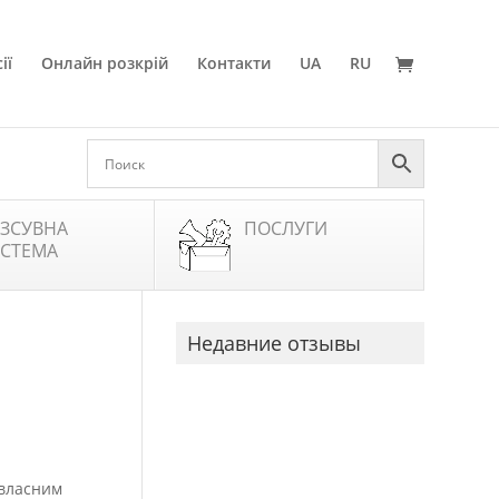
ії
Онлайн розкрій
Контакти
UA
RU
ЗСУВНА
ПОСЛУГИ
СТЕМА
Недавние отзывы
 власним