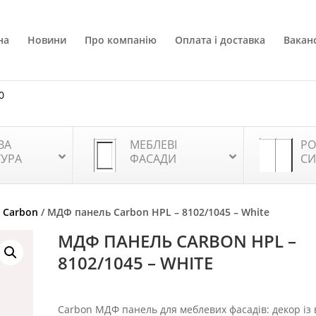
на
Новини
Про компанію
Оплата і доставка
Ваканс
0
ВА
МЕБЛЕВІ
РО
ТУРА
ФАСАДИ
СИ
 Carbon
/ МДФ панель Carbon HPL – 8102/1045 – White
МДФ ПАНЕЛЬ CARBON HPL –
8102/1045 – WHITE
Carbon МДФ панель для меблевих фасадів: декор із