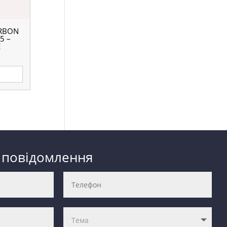
RBON
5 –
E
 повідомлення