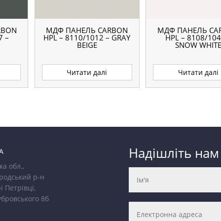
RBON
МДФ ПАНЕЛЬ CARBON
МДФ ПАНЕЛЬ CA
7 –
HPL – 8110/1012 – GRAY
HPL – 8108/104
BEIGE
SNOW WHIT
Читати далі
Читати далі
Надішліть нам
А
ка обл.,
родський р-н
і Петрівці,
убровського 8б