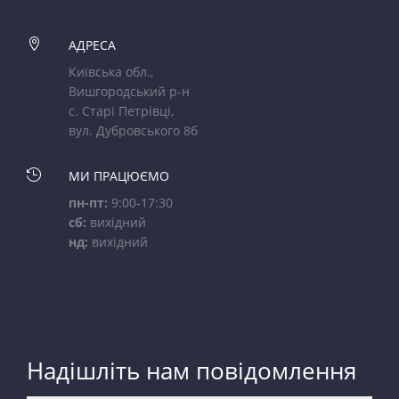

АДРЕСА
Київська обл.,
Вишгородський р-н
с. Старі Петрівці,
вул. Дубровського 8б

МИ ПРАЦЮЄМО
пн-пт:
9:00-17:30
сб:
вихідний
нд:
вихідний
Надішліть нам повідомлення