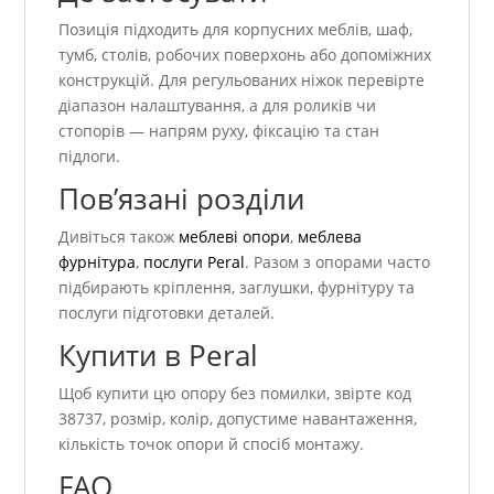
Позиція підходить для корпусних меблів, шаф,
тумб, столів, робочих поверхонь або допоміжних
конструкцій. Для регульованих ніжок перевірте
діапазон налаштування, а для роликів чи
стопорів — напрям руху, фіксацію та стан
підлоги.
Пов’язані розділи
Дивіться також
меблеві опори
,
меблева
фурнітура
,
послуги Peral
. Разом з опорами часто
підбирають кріплення, заглушки, фурнітуру та
послуги підготовки деталей.
Купити в Peral
Щоб купити цю опору без помилки, звірте код
38737, розмір, колір, допустиме навантаження,
кількість точок опори й спосіб монтажу.
FAQ