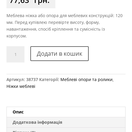
Меблева ніжка або опора для меблевих конструкцій: 120
мм. Перед купівлею перевірте висоту, форму,
навантаження, спосіб кріплення та сумісність із
корпусом.
Меблева
Додати в кошик
ніжка
HAFELE
регульована
h=120
Артикул:
38737
Категорії:
Меблеві опори та ролики
,
мм
Ніжки меблеві
кількість
Опис
Додаткова інформація