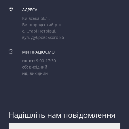

АДРЕСА
Київська обл.,
Вишгородський р-н
с. Старі Петрівці,
вул. Дубровського 8б

МИ ПРАЦЮЄМО
пн-пт:
9:00-17:30
сб:
вихідний
нд:
вихідний
Надішліть нам повідомлення