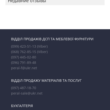
Недавние отзывы
ВІДДІЛ ПРОДАЖІВ ДСП ТА МЕБЛЕВОЇ ФУРНІТУРИ
(099) 423-51-13
(Viber)
(068) 762-85-15
(Viber)
(097) 445-02-80
(096) 791-89-48
peral-f@ukr.net
ВІДДІЛ ПРОДАЖУ МАТЕРІАЛІВ ТА ПОСЛУГ
(097) 487-18-70
peral-sale@ukr.net
БУХГАЛТЕРІЯ