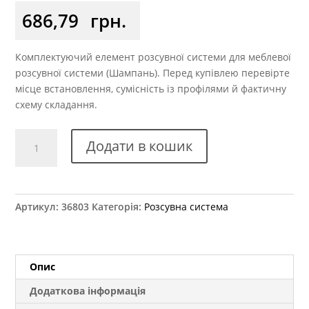
686,79
грн.
Комплектуючий елемент розсувної системи для меблевої
розсувної системи (Шампань). Перед купівлею перевірте
місце встановлення, сумісність із профілями й фактичну
схему складання.
Напрямна
Додати в кошик
подвійна
верхня
ХSEK-
122
Артикул:
36803
Категорія:
Розсувна система
шампань
L=5.1м
оригінал
кількість
Опис
Додаткова інформація