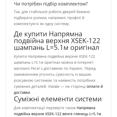
Чи потрібен підбір комплектом?
Так, для стабільної роботи дверей бажано
підбирати ролики, напрямні, профілі й
комплектуючі як одну систему.
Де купити Напрямна
подвійна верхня ХSEK-122
шампань L=5.1м оригінал
Купити Напрямна подвійна верхня ХSEK-122
шампань L=5.1м оригінал можна в інтернет-
магазині Peral з доставкою по Україні. Перед
замовленням уточніть сумісність із вашою
розсувною системою та наявність потрібних
суміжних деталей. Умови — на сторінці
оплати й
доставки
.
Суміжні елементи системи
Для комплектації перевірте також
Напрямна
подвійна верхня ХSEK-122 венге глянець L=5.1м