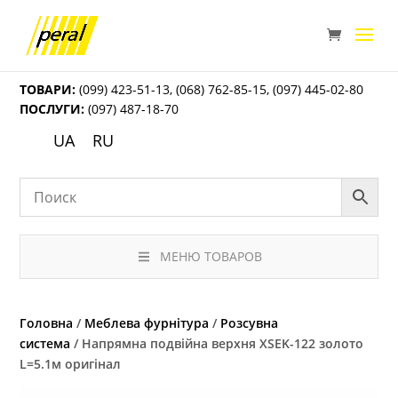
ТОВАРИ:
(099) 423-51-13
,
(068) 762-85-15
,
(097) 445-02-80
ПОСЛУГИ:
(097) 487-18-70
UA
RU
МЕНЮ ТОВАРОВ
Головна
/
Меблева фурнітура
/
Розсувна
система
/ Напрямна подвійна верхня ХSEK-122 золото
L=5.1м оригінал