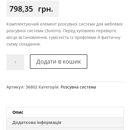
798,35
грн.
Комплектуючий елемент розсувної системи для меблевої
розсувної системи (Золото). Перед купівлею перевірте
місце встановлення, сумісність із профілями й фактичну
схему складання.
Напрямна
Додати в кошик
подвійна
верхня
ХSEK-
122
Артикул:
36802
Категорія:
Розсувна система
золото
L=5.1м
оригінал
кількість
Опис
Додаткова інформація