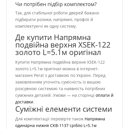
Чи потрібен підбір комплектом?
Так, для стабільної роботи дверей бажано
підбирати ролики, напрямні, профілі й
комплектуючі як одну систему.
Де купити Напрямна
подвійна верхня ХSEK-122
золото L=5.1м оригінал
Купити Напрямна подвійна верхня ХSEK-122
золото L=5.1м оригінал можна в інтернет-
магазині Peral з доставкою по Україні. Перед
замовленням уточніть сумісність із вашою
розсувною системою та наявність потрібних
суміжних деталей. Умови — на сторінці
оплати й
доставки
.
Суміжні елементи системи
Для комплектації перевірте також
Напрямна
одинарна нижня СКВ-1137 срібло L=5.1м