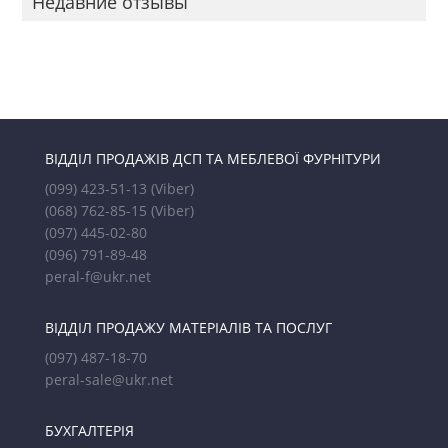
Недавние отзывы
ВІДДІЛ ПРОДАЖІВ ДСП ТА МЕБЛЕВОЇ ФУРНІТУРИ
(099) 423-51-13
(Viber)
(068) 762-85-15
(Viber)
(097) 445-02-80
(096) 791-89-48
peral-f@ukr.net
ВІДДІЛ ПРОДАЖУ МАТЕРІАЛІВ ТА ПОСЛУГ
(097) 487-18-70
peral-sale@ukr.net
БУХГАЛТЕРІЯ