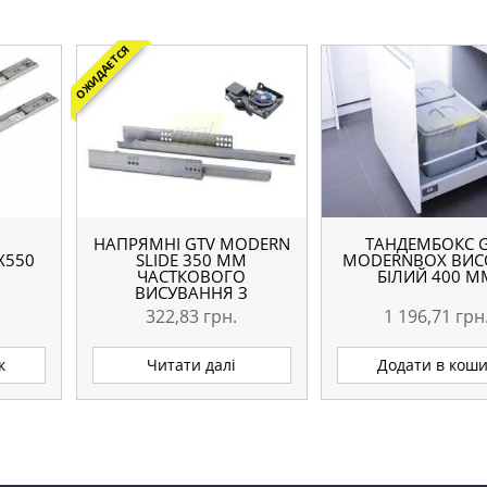
ОЖИДАЕТСЯ
НАПРЯМНІ GTV MODERN
ТАНДЕМБОКС 
Х550
SLIDE 350 ММ
MODERNBOX ВИС
ЧАСТКОВОГО
БІЛИЙ 400 М
ВИСУВАННЯ З
ДОВОДЧИКОМ ПІД 18
322,83
грн.
1 196,71
грн
ММ
к
Читати далі
Додати в кош