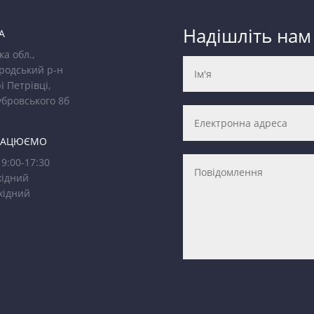
Надішліть нам
А
ка обл.,
родський р-н
і Петрівці,
убровського 8б
РАЦЮЄМО
9:00-17:30
ідний
хідний