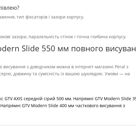
півлею?
ення, тип фіксаторів і зазори корпусу.
окові зазори, паралельність стінок і точна глибина корпусу.
dern Slide 550 мм повного висува
 висування з доводчиком можна в інтернет-магазині Peral з
серію, довжину та сумісність із вашою шухлядою. Умови — на
с GTV AXIS середній сірий 500 мм
,
Напрямні GTV Modern Slide 3
,
Напрямні GTV Modern Slide 400 мм часткового висування з