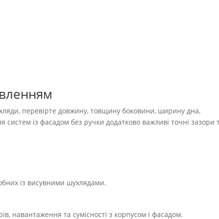
овленням
ляди, перевірте довжину, товщину боковини, ширину дна,
ля систем із фасадом без ручки додатково важливі точні зазори 
робних із висувними шухлядами.
ів, навантаження та сумісності з корпусом і фасадом.