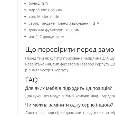
бренд: GTV
виробник: Польша
тип: Modernslide
серія: Тандеми повного висування, GTV
довжина фурнітури: x550 мм
опції: С доводчиком
Що перевірити перед зам
Перед тим як купити прихована напрямна для шух
навантаження, тип фіксаторів і зазори корпусу. Д
рівна геометрія корпусу.
FAQ
Для яких меблів підходить ця позиція?
Для кухонних модулів, тумб, комодів, шаф і гарде
Чи можна замінити одну серію іншою?
Лише після перевірки довжини, посадкових розмір