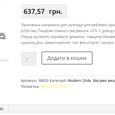
637,57
грн.
Прихована напрямна для шухляди для меблевої шу
(x550 мм, Тандеми повного висування, GTV, С доводч
Перед купівлею перевірте довжину, товщину бокови
ширину дна, навантаження, тип фіксаторів і зазори 
Напрямні
Додати в кошик
GTV
Modern
Slide
550
Артикул:
38820
Категорії:
Modern Slide
,
Висувні мех
мм
Позначка:
PB-0SHX-550-A
повного
висування
з
доводчиком
0)
кількість