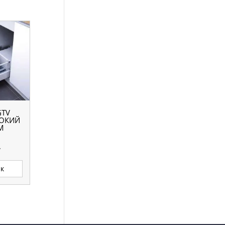
GTV
ОКИЙ
М
.
ик