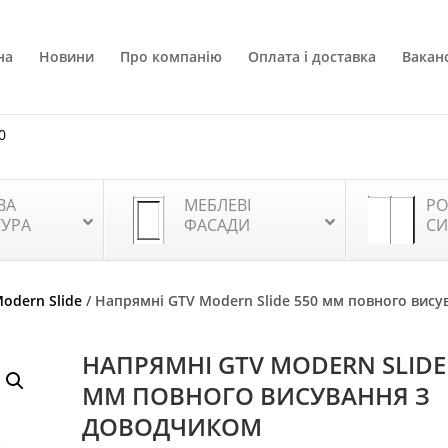
на
Новини
Про компанію
Оплата і доставка
Ваканс
0
ВА
МЕБЛЕВІ
РО
ТУРА
ФАСАДИ
СИ
odern Slide
/ Напрямні GTV Modern Slide 550 мм повного вису
НАПРЯМНІ GTV MODERN SLIDE
ММ ПОВНОГО ВИСУВАННЯ З
ДОВОДЧИКОМ