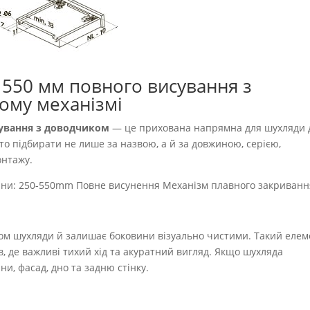
 550 мм повного висування з
ому механізмі
сування з доводчиком
— це прихована напрямна для шухляди 
то підбирати не лише за назвою, а й за довжиною, серією,
онтажу.
ини: 250-550mm Повне висунення Механізм плавного закриванн
дном шухляди й залишає боковини візуально чистими. Такий елем
в, де важливі тихий хід та акуратний вигляд. Якщо шухляда
ни, фасад, дно та задню стінку.