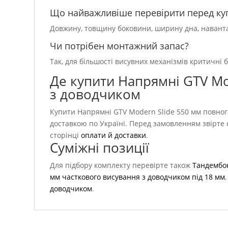
Що найважливіше перевірити перед ку
Довжину, товщину боковини, ширину дна, навантаж
Чи потрібен монтажний запас?
Так, для більшості висувних механізмів критичні б
Де купити Напрямні GTV Mo
з доводчиком
Купити Напрямні GTV Modern Slide 550 мм повного
доставкою по Україні. Перед замовленням звірте 
сторінці
оплати й доставки
.
Суміжні позиції
Для підбору комплекту перевірте також
Тандембок
мм часткового висування з доводчиком під 18 мм
доводчиком
.