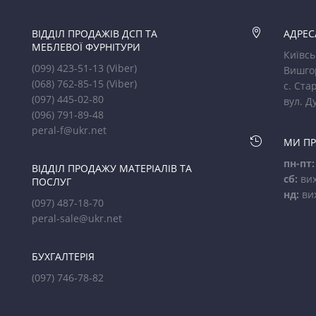
ВІДДІЛ ПРОДАЖІВ ДСП ТА

АДРЕС
МЕБЛЕВОЇ ФУРНІТУРИ
Київсь
(099) 423-51-13
(Viber)
Вишго
(068) 762-85-15
(Viber)
с. Стар
(097) 445-02-80
вул. Д
(096) 791-89-48
peral-f@ukr.net

МИ П
пн-пт:
ВІДДІЛ ПРОДАЖУ МАТЕРІАЛІВ ТА
сб:
вих
ПОСЛУГ
нд:
ви
(097) 487-18-70
peral-sale@ukr.net
БУХГАЛТЕРІЯ
(097) 746-78-82