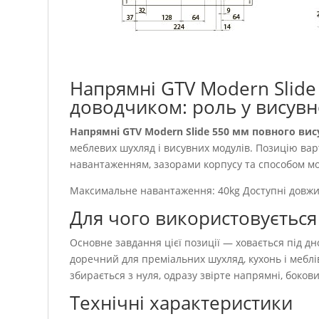
Напрямні GTV Modern Slide
доводчиком: роль у висувн
Напрямні GTV Modern Slide 550 мм повного ви
меблевих шухляд і висувних модулів. Позицію вар
навантаженням, зазорами корпусу та способом м
Максимальне навантаження: 40kg Доступні довж
Для чого використовується
Основне завдання цієї позиції — ховається під 
доречний для преміальних шухляд, кухонь і меблі
збирається з нуля, одразу звірте напрямні, бокови
Технічні характеристики