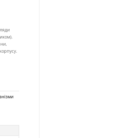
хляди
иком).
ни,
корпусу.
анізми