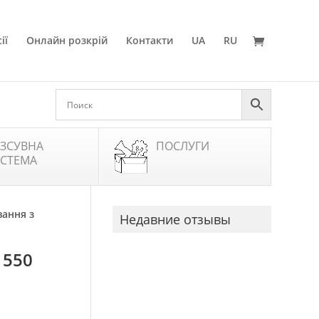
ії
Онлайн розкрій
Контакти
UA
RU
ЗСУВНА
ПОСЛУГИ
СТЕМА
вання з
Недавние отзывы
 550