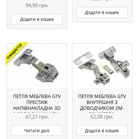
94,90
грн.
Оцінено в
5.00
Додати в кошик
з 5
Додати в кошик
ОЖИДАЕТСЯ
ПЕТЛЯ МЕБЛЕВА GTV
ПЕТЛЯ МЕБЛЕВА GTV
ПРЕСТИЖ
ВНУТРІШНЯ З
НАПІВНАКЛАДНА 3D
ДОВОДЧИКОМ ZM-
З ДОВОДЧИКОМ ZM-
ECHC07BEO
67,21
грн.
52,58
грн.
CNHC08BR2
Читати далі
Додати в кошик