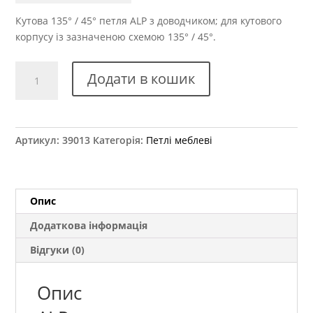
Кутова 135° / 45° петля ALP з доводчиком; для кутового
корпусу із зазначеною схемою 135° / 45°.
Петля
Додати в кошик
меблева
кутова
135°
/
Артикул:
39013
Категорія:
Петлі меблеві
45°
з
доводчиком
ALP
Опис
кількість
Додаткова інформація
Відгуки (0)
Опис