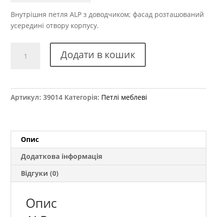
Внутрішня петля ALP з доводчиком; фасад розташований
усередині отвору корпусу.
Петля
Додати в кошик
меблева
внутрішня
з
доводчиком
Артикул:
39014
Категорія:
Петлі меблеві
ALP
кількість
Опис
Додаткова інформація
Відгуки (0)
Опис